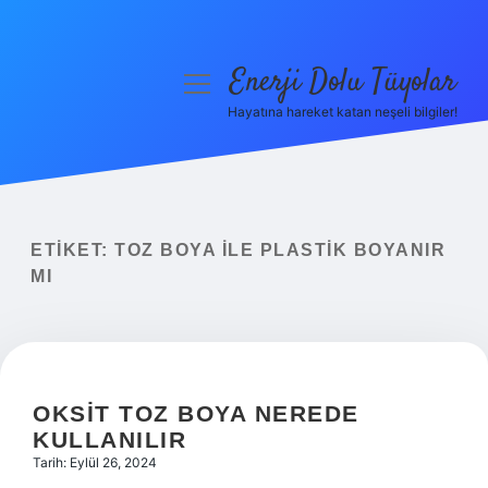
Enerji Dolu Tüyolar
menüyü
aç
Hayatına hareket katan neşeli bilgiler!
Anasayfa
Gizlilik Politikası
Yasal Uyarı
ETIKET:
TOZ BOYA ILE PLASTIK BOYANIR
MI
Hakkımızda
OKSIT TOZ BOYA NEREDE
KULLANILIR
Tarih: Eylül 26, 2024