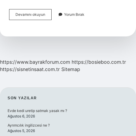
Dünyanın
Devamını okuyun
Yorum Bırak
En
Büyük
Çikolata
Üreticisi
Hangi
Kıtada
https://www.bayrakforum.com
https://bosieboo.com.tr
https://sisnetinsaat.com.tr
Sitemap
SIDEBAR
SON YAZILAR
Evde kedi uretip satmak yasak mı ?
Ağustos 6, 2026
Ayrımcılık ingilizcesi ne ?
Ağustos 5, 2026