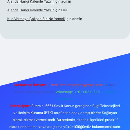
Ajanda Hangi Kalemle Yazılır
için
admin
Ajanda Hangi Kalemle Yazılır
için
Deli
Kilo Vermeye Çalışan Biri Ne Yemeli
için
admin
iris.org
Reklam ve İletişim:
E-mail:
backlinkpaneli@gmail.com
Teams:
forumhizmeti@gmail.com
Whatsapp: 0262 606 0 726
Telegram:
@karabul
Yasal Uyarı:
Sitemiz, 5651 Sayılı Kanun gereğince Bilgi Teknolojileri
ve İletişim Kurumu (BTK) tarafından onaylanmış bir Yer Sağlayıcı
olarak hizmet vermektedir. Bu nedenle, sitedeki içerikleri proaktif
olarak denetleme veya araştırma yükümlülüğümüz bulunmamaktadır.