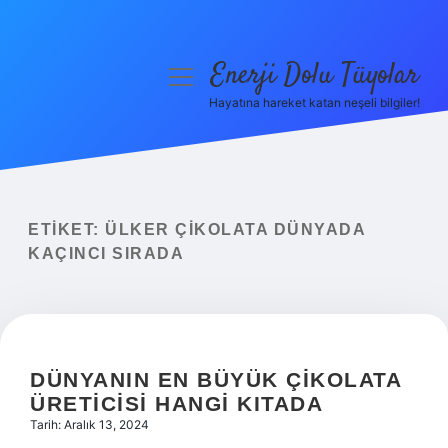
Enerji Dolu Tüyolar
menüyü
aç
Hayatına hareket katan neşeli bilgiler!
Anasayfa
Gizlilik Politikası
Yasal Uyarı
ETIKET:
ÜLKER ÇIKOLATA DÜNYADA
KAÇINCI SIRADA
Hakkımızda
DÜNYANIN EN BÜYÜK ÇIKOLATA
ÜRETICISI HANGI KITADA
Tarih: Aralık 13, 2024