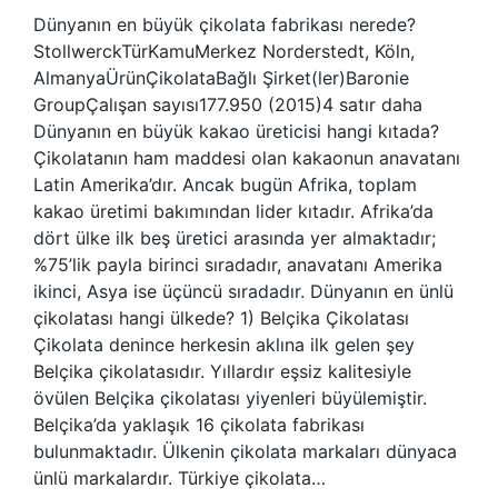
Dünyanın en büyük çikolata fabrikası nerede?
StollwerckTürKamuMerkez Norderstedt, Köln,
AlmanyaÜrünÇikolataBağlı Şirket(ler)Baronie
GroupÇalışan sayısı177.950 (2015)4 satır daha
Dünyanın en büyük kakao üreticisi hangi kıtada?
Çikolatanın ham maddesi olan kakaonun anavatanı
Latin Amerika’dır. Ancak bugün Afrika, toplam
kakao üretimi bakımından lider kıtadır. Afrika’da
dört ülke ilk beş üretici arasında yer almaktadır;
%75’lik payla birinci sıradadır, anavatanı Amerika
ikinci, Asya ise üçüncü sıradadır. Dünyanın en ünlü
çikolatası hangi ülkede? 1) Belçika Çikolatası
Çikolata denince herkesin aklına ilk gelen şey
Belçika çikolatasıdır. Yıllardır eşsiz kalitesiyle
övülen Belçika çikolatası yiyenleri büyülemiştir.
Belçika’da yaklaşık 16 çikolata fabrikası
bulunmaktadır. Ülkenin çikolata markaları dünyaca
ünlü markalardır. Türkiye çikolata…