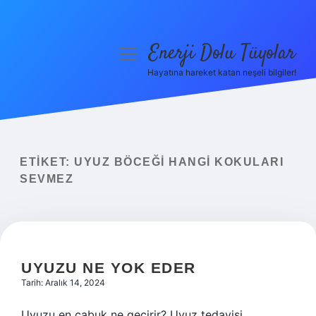
Enerji Dolu Tüyolar
menüyü
aç
Hayatına hareket katan neşeli bilgiler!
Anasayfa
Gizlilik Politikası
Yasal Uyarı
ETIKET:
UYUZ BÖCEĞI HANGI KOKULARI
SEVMEZ
Hakkımızda
UYUZU NE YOK EDER
Tarih: Aralık 14, 2024
Uyuzu en çabuk ne geçirir? Uyuz tedavisi