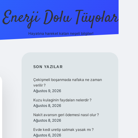
Enerji Dolu Tüyolar
Hayatına hareket katan neşeli bilgiler!
grandoperabet giriş
elexbett.net
tulipbetgiris.org
SIDEBAR
SON YAZILAR
Çekişmeli boşanmada nafaka ne zaman
verilir ?
Ağustos 9, 2026
Kuzu kulaginin faydaları nelerdir ?
Ağustos 8, 2026
Nakit avansın geri ödemesi nasıl olur ?
Ağustos 8, 2026
Evde kedi uretip satmak yasak mı ?
Ağustos 6, 2026