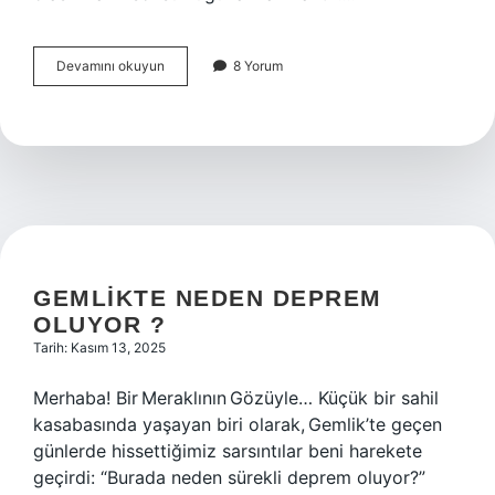
Iyimser
Devamını okuyun
8 Yorum
düşünmek
ne
demek
?
GEMLIKTE NEDEN DEPREM
OLUYOR ?
Tarih: Kasım 13, 2025
Merhaba! Bir Meraklının Gözüyle… Küçük bir sahil
kasabasında yaşayan biri olarak, Gemlik’te geçen
günlerde hissettiğimiz sarsıntılar beni harekete
geçirdi: “Burada neden sürekli deprem oluyor?”