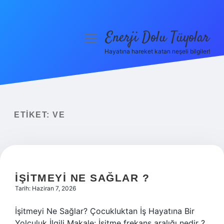
Enerji Dolu Tüyolar
menüyü
aç
Hayatına hareket katan neşeli bilgiler!
Anasayfa
Gizlilik Politikası
Yasal Uyarı
ETIKET:
VE
Hakkımızda
İŞITMEYI NE SAĞLAR ?
Tarih: Haziran 7, 2026
İşitmeyi Ne Sağlar? Çocukluktan İş Hayatına Bir
Yolculuk İlgili Makale: İşitme frekans aralığı nedir ?