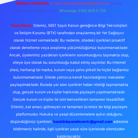
Reklam ve İletişim:
E-mail:
backlinkpaneli@gmail.com
Teams:
forumhizmeti@gmail.com
Whatsapp: 0262 606 0 726
Telegram:
@karabul
Yasal Uyarı:
Sitemiz, 5651 Sayılı Kanun gereğince Bilgi Teknolojileri
ve İletişim Kurumu (BTK) tarafından onaylanmış bir Yer Sağlayıcı
olarak hizmet vermektedir. Bu nedenle, sitedeki içerikleri proaktif
olarak denetleme veya araştırma yükümlülüğümüz bulunmamaktadır.
Ancak, üyelerimiz yazdıkları içeriklerin sorumluluğunu taşımakta olup,
siteye üye olarak bu sorumluluğu kabul etmiş sayılırlar. Bu internet
sitesi, herhangi bir marka, kurum veya şahıs şirketi ile hiçbir bağlantısı
bulunmamaktadır. Sitede yalnızca kendi hazırladığımız makaleler
paylaşılmaktadır. Burada yer alan içerikler haber niteliği taşımamakta
olup, gerçek kurum ve kişiler hakkında paylaşım yapılmamaktadır.
Gerçek kurum ve kişiler ile isim benzerlikleri tamamen tesadüfidir.
Sitemiz, kar amacı gütmeyen ve tamamen ücretsiz bir bilgi paylaşım
platformudur. Hukuka ve yasal düzenlemelere aykırı olduğunu
düşündüğünüz içerikleri,
backlinkpanelicomtr@gmail.com
adresine
bildirmeniz halinde, ilgili içerikler yasal süre içerisinde sitemizden
kaldırılacaktır.