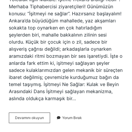
Merhaba Tiphabercisi ziyaretçileri! Günümüzün
konusu: “İşitmeyi ne sağlar”. Hazırsanız başlayalım!
Ankara’da büyüdüğüm mahallede, yaz akşamları
sokakta top oynarken en çok hatırladığım
şeylerden biri, mahalle bakkalının zilinin sesi
olurdu. Küçük bir çocuk için o zil, sadece bir
alışveriş çağrısı değildi; arkadaşlarla oynarken
aramızdaki ritmi bozmayan bir ses işaretiydi. İşte o
anlarda fark ettim ki, işitmeyi sağlayan şeyler
sadece kulaklarımızdan gelen mekanik bir süreçten
ibaret değilmiş; çevremizle kurduğumuz bağın da
temel taşıymış. İşitmeyi Ne Sağlar: Kulak ve Beyin
Arasındaki Dans İşitmeyi sağlayan mekanizma,
aslında oldukça karmaşık bir…
İşitmeyi
Devamını okuyun
Yorum Bırak
ne
sağlar