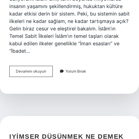
insanın yaşamını şekillendirmiş, hukuktan kültüre
kadar etkisi derin bir sistem. Peki, bu sistemin sabit
ilkeleri ne kadar sağlam, ne kadar tartışmaya açık?
Gelin biraz cesur ve eleştirel bakalım. İslâm’ın
Temel Sabit İlkeleri İslâm’ın temel taşları olarak
kabul edilen ilkeler genellikle “İman esasları” ve
“İbadet…
İslâm
Devamını okuyun
Yorum Bırak
dininin
sabit
ilkeleri
nelerdir
?
IYIMSER DÜŞÜNMEK NE DEMEK