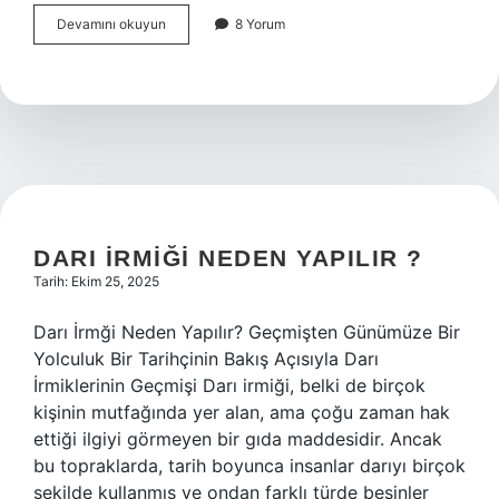
Kilis
Devamını okuyun
8 Yorum
Karası
üzüm
nerede
yetişir
?
DARI IRMIĞI NEDEN YAPILIR ?
Tarih: Ekim 25, 2025
Darı İrmği Neden Yapılır? Geçmişten Günümüze Bir
Yolculuk Bir Tarihçinin Bakış Açısıyla Darı
İrmiklerinin Geçmişi Darı irmiği, belki de birçok
kişinin mutfağında yer alan, ama çoğu zaman hak
ettiği ilgiyi görmeyen bir gıda maddesidir. Ancak
bu topraklarda, tarih boyunca insanlar darıyı birçok
şekilde kullanmış ve ondan farklı türde besinler