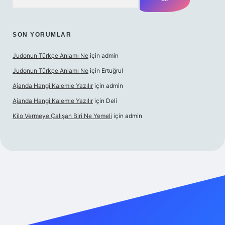
SON YORUMLAR
Judonun Türkçe Anlamı Ne
için
admin
Judonun Türkçe Anlamı Ne
için
Ertuğrul
Ajanda Hangi Kalemle Yazılır
için
admin
Ajanda Hangi Kalemle Yazılır
için
Deli
Kilo Vermeye Çalışan Biri Ne Yemeli
için
admin
erabet giriş
elexbett.net
tulipbetgiris.org