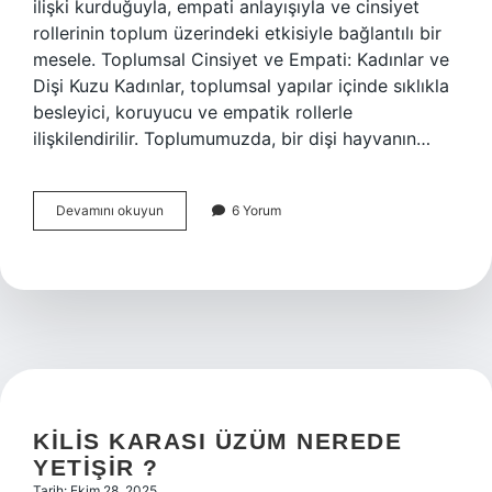
ilişki kurduğuyla, empati anlayışıyla ve cinsiyet
rollerinin toplum üzerindeki etkisiyle bağlantılı bir
mesele. Toplumsal Cinsiyet ve Empati: Kadınlar ve
Dişi Kuzu Kadınlar, toplumsal yapılar içinde sıklıkla
besleyici, koruyucu ve empatik rollerle
ilişkilendirilir. Toplumumuzda, bir dişi hayvanın…
Dişi
Devamını okuyun
6 Yorum
kuzu
kesilir
mi
?
KILIS KARASI ÜZÜM NEREDE
YETIŞIR ?
Tarih: Ekim 28, 2025