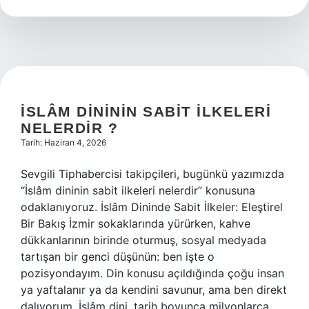
?
İSLÂM DINININ SABIT ILKELERI
NELERDIR ?
Tarih: Haziran 4, 2026
Sevgili Tiphabercisi takipçileri, bugünkü yazımızda
“İslâm dininin sabit ilkeleri nelerdir” konusuna
odaklanıyoruz. İslâm Dininde Sabit İlkeler: Eleştirel
Bir Bakış İzmir sokaklarında yürürken, kahve
dükkanlarının birinde oturmuş, sosyal medyada
tartışan bir genci düşünün: ben işte o
pozisyondayım. Din konusu açıldığında çoğu insan
ya yaftalanır ya da kendini savunur, ama ben direkt
dalıyorum. İslâm dini, tarih boyunca milyonlarca