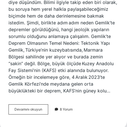
diye düşündüm. Bilimi ilgiyle takip eden biri olarak,
bu soruya hem yerel halkla paylaşabileceğimiz
biçimde hem de daha derinlemesine bakmak
istedim. Şimdi, birlikte adım adım neden Gemlik’te
depremler görüldüğünü, hangi jeolojik yapıların
sorumlu olduğunu anlamaya çalışalım. Gemlik’te
Deprem Olmasının Temel Nedeni: Tektonik Yapı
Gemlik, Türkiye’nin kuzeybatısında, Marmara
Bölgesi sahilinde yer alıyor ve burada zemin
“sakin” değil. Bölge, büyük ölçüde Kuzey Anadolu
Fay Sistemi’nin (KAFS) etki alanında bulunuyor.
Örneğin bir incelemeye göre, 4 Aralık 2023’te
Gemlik Körfezi’nde meydana gelen orta
büyüklükteki bir deprem, KAFS’nin güney kolu…
Gemlikte
Devamını okuyun
8 Yorum
neden
deprem
oluyor