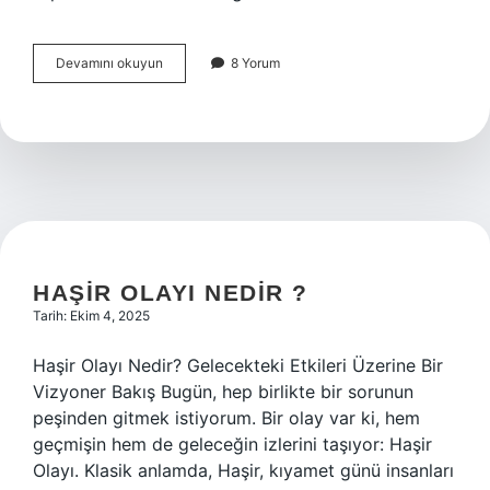
Hik
Devamını okuyun
8 Yorum
ne
demek
?
HAŞIR OLAYI NEDIR ?
Tarih: Ekim 4, 2025
Haşir Olayı Nedir? Gelecekteki Etkileri Üzerine Bir
Vizyoner Bakış Bugün, hep birlikte bir sorunun
peşinden gitmek istiyorum. Bir olay var ki, hem
geçmişin hem de geleceğin izlerini taşıyor: Haşir
Olayı. Klasik anlamda, Haşir, kıyamet günü insanları