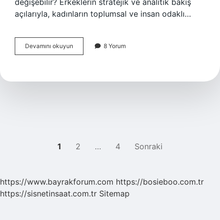
değişebilir? Erkeklerin stratejik ve analitik bakış
açılarıyla, kadınların toplumsal ve insan odaklı…
Kusurlu
Devamını okuyun
8 Yorum
ürün
kaç
gün
içinde
iade
edilir
?
YAZI
1
2
…
4
Sonraki
SAYFALAMASI
https://www.bayrakforum.com
https://bosieboo.com.tr
https://sisnetinsaat.com.tr
Sitemap