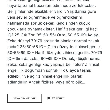
hayatta temel becerileri edinmede zorluk çeker.
Gelişimlerinde eksiklikler vardır. Yaşıtlarına göre
yeni şeyler öğrenmede ve öğrendiklerini
hatırlamada zorluk çeker. Kendisinden küçük
çocuklarla oynamak ister. Hafif zeka geriliği kaç
IQ? 25-34: Zor. 35-50-55: Orta. 50-55-69: Kolay.
Zeka düzeyi 70-79 arasında olanlar normal zekalı
mıdır? 35-50-55 IQ – Orta düzeyde zihinsel gerilik.
50-55-69 IQ – Hafif düzeyde zihinsel gerilik. 70-79
IQ – Sınırda zeka. 80–89 IQ – Donuk, düşük normal
zeka. Zeka geriliği kaç yaşında belli olur? Zihinsel
engellilik doğumdan sonraki ilk 6 ayda teşhis
edilebilir ve ağır zihinsel engellilik olarak
adlandırılır. Ancak fiziksel veya nörolojik…
Hafif
Devamını okuyun
12 Yorum
Zeka
Geriliği