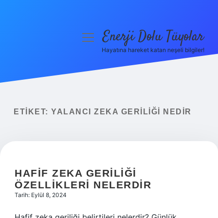
Enerji Dolu Tüyolar
menüyü
aç
Hayatına hareket katan neşeli bilgiler!
Anasayfa
Gizlilik Politikası
Yasal Uyarı
ETIKET:
YALANCI ZEKA GERILIĞI NEDIR
Hakkımızda
HAFIF ZEKA GERILIĞI
ÖZELLIKLERI NELERDIR
Tarih: Eylül 8, 2024
Hafif zeka geriliği belirtileri nelerdir? Günlük