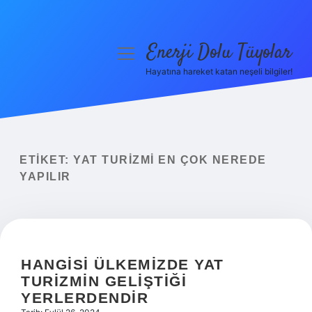
Enerji Dolu Tüyolar
menüyü
aç
Hayatına hareket katan neşeli bilgiler!
Anasayfa
Gizlilik Politikası
Yasal Uyarı
ETIKET:
YAT TURIZMI EN ÇOK NEREDE
YAPILIR
Hakkımızda
HANGISI ÜLKEMIZDE YAT
TURIZMIN GELIŞTIĞI
YERLERDENDIR