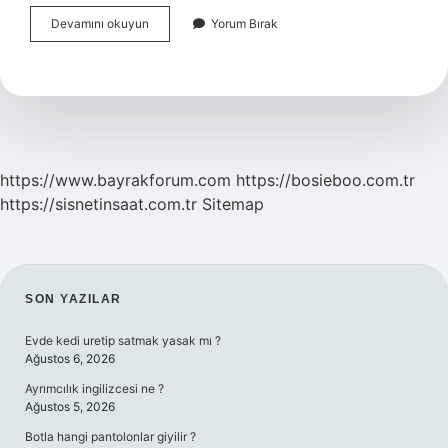
Hangisi
Devamını okuyun
Yorum Bırak
Ülkemizde
Yat
Turizmin
Geliştiği
Yerlerdendir
https://www.bayrakforum.com
https://bosieboo.com.tr
https://sisnetinsaat.com.tr
Sitemap
SIDEBAR
SON YAZILAR
Evde kedi uretip satmak yasak mı ?
Ağustos 6, 2026
Ayrımcılık ingilizcesi ne ?
Ağustos 5, 2026
Botla hangi pantolonlar giyilir ?