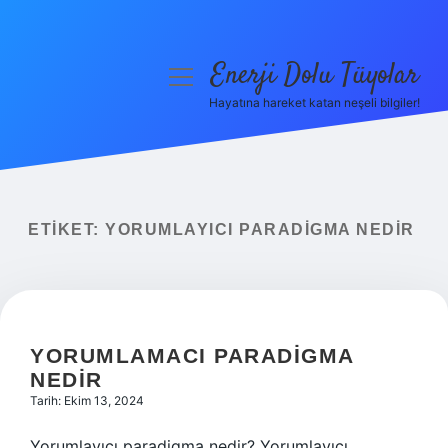
Enerji Dolu Tüyolar
menüyü
aç
Hayatına hareket katan neşeli bilgiler!
Anasayfa
Gizlilik Politikası
Yasal Uyarı
ETIKET:
YORUMLAYICI PARADIGMA NEDIR
Hakkımızda
YORUMLAMACI PARADIGMA
NEDIR
Tarih: Ekim 13, 2024
Yorumlayıcı paradigma nedir? Yorumlayıcı