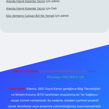
Ajanda Hangi Kalemle Yazılır
için
admin
Ajanda Hangi Kalemle Yazılır
için
Deli
Kilo Vermeye Çalışan Biri Ne Yemeli
için
admin
ris.org
Reklam ve İletişim:
E-mail:
backlinkpaneli@gmail.com
Teams:
forumhizmeti@gmail.com
Whatsapp: 0262 606 0 726
Telegram:
@karabul
Yasal Uyarı:
Sitemiz, 5651 Sayılı Kanun gereğince Bilgi Teknolojileri
ve İletişim Kurumu (BTK) tarafından onaylanmış bir Yer Sağlayıcı
olarak hizmet vermektedir. Bu nedenle, sitedeki içerikleri proaktif
olarak denetleme veya araştırma yükümlülüğümüz bulunmamaktadır.