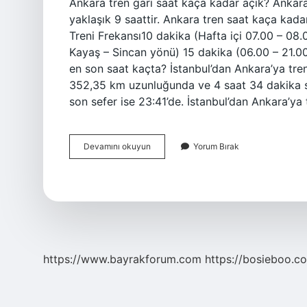
Ankara tren garı saat kaça kadar açık? Ankara
yaklaşık 9 saattir. Ankara tren saat kaça kad
Treni Frekansı10 dakika (Hafta içi 07.00 – 08.
Kayaş – Sincan yönü) 15 dakika (06.00 – 21.00)
en son saat kaçta? İstanbul’dan Ankara’ya tre
352,35 km uzunluğunda ve 4 saat 34 dakika sür
son sefer ise 23:41’de. İstanbul’dan Ankara’ya
Ankara
Devamını okuyun
Yorum Bırak
Yüksek
Hızlı
Tren
Garı
Kaça
Kadar
Açık
https://www.bayrakforum.com
https://bosieboo.co