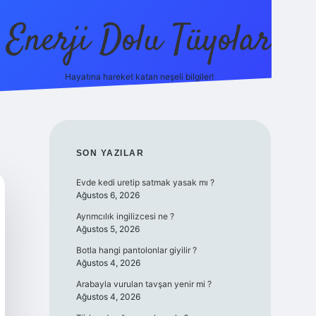
Enerji Dolu Tüyolar
Hayatına hareket katan neşeli bilgiler!
grandoperabet giriş
elexbett.net
tulipbetgiris.org
SIDEBAR
SON YAZILAR
Evde kedi uretip satmak yasak mı ?
Ağustos 6, 2026
Ayrımcılık ingilizcesi ne ?
Ağustos 5, 2026
Botla hangi pantolonlar giyilir ?
Ağustos 4, 2026
Arabayla vurulan tavşan yenir mi ?
Ağustos 4, 2026