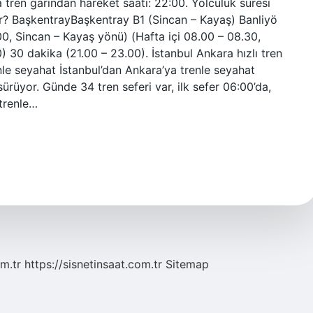
 tren garından hareket saati: 22:00. Yolculuk süresi
ar? BaşkentrayBaşkentray B1 (Sincan – Kayaş) Banliyö
00, Sincan – Kayaş yönü) (Hafta içi 08.00 – 08.30,
 30 dakika (21.00 – 23.00). İstanbul Ankara hızlı tren
nle seyahat İstanbul’dan Ankara’ya trenle seyahat
üyor. Günde 34 tren seferi var, ilk sefer 06:00’da,
 trenle…
m.tr
https://sisnetinsaat.com.tr
Sitemap