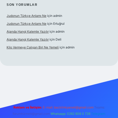
SON YORUMLAR
Judonun Türkçe Anlamı Ne
için
admin
Judonun Türkçe Anlamı Ne
için
Ertuğrul
Ajanda Hangi Kalemle Yazılır
için
admin
Ajanda Hangi Kalemle Yazılır
için
Deli
Kilo Vermeye Çalışan Biri Ne Yemeli
için
admin
is.org
Reklam ve İletişim:
E-mail:
backlinkpaneli@gmail.com
Teams:
forumhizmeti@gmail.com
Whatsapp: 0262 606 0 726
Telegram: