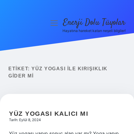
Enerji Dolu Tüyolar
menüyü
aç
Hayatına hareket katan neşeli bilgiler!
Anasayfa
Gizlilik Politikası
Yasal Uyarı
ETIKET:
YÜZ YOGASI ILE KIRIŞIKLIK
GIDER MI
Hakkımızda
YÜZ YOGASI KALICI MI
Tarih: Eylül 8, 2024
Yüz yogası yapıp sonuç alan var mı? Yoga yapıp