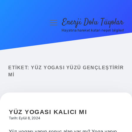
Enerji Dolu Tüyolar
menüyü
aç
Hayatına hareket katan neşeli bilgiler!
Anasayfa
Gizlilik Politikası
Yasal Uyarı
ETIKET:
YÜZ YOGASI YÜZÜ GENÇLEŞTIRIR
MI
Hakkımızda
YÜZ YOGASI KALICI MI
Tarih: Eylül 8, 2024
Yüz yogası yapıp sonuç alan var mı? Yoga yapıp