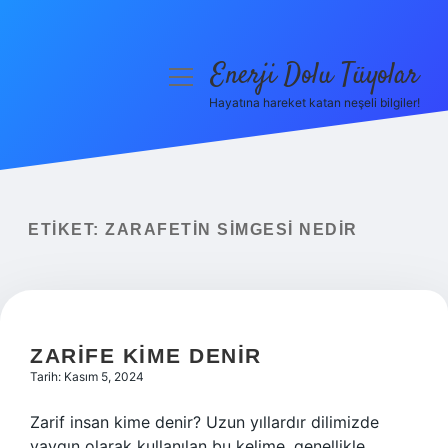
Enerji Dolu Tüyolar
menüyü
aç
Hayatına hareket katan neşeli bilgiler!
Anasayfa
Gizlilik Politikası
Yasal Uyarı
ETIKET:
ZARAFETIN SIMGESI NEDIR
Hakkımızda
ZARIFE KIME DENIR
Tarih: Kasım 5, 2024
Zarif insan kime denir? Uzun yıllardır dilimizde
yaygın olarak kullanılan bu kelime, genellikle