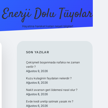
Enerji Dolu Tüyolar
Hayatına hareket katan neşeli bilgiler!
grandoperabet giriş
elexbett.net
tulipbetgiris.org
SIDEBAR
SON YAZILAR
Çekişmeli boşanmada nafaka ne zaman
verilir ?
Ağustos 9, 2026
Kuzu kulaginin faydaları nelerdir ?
Ağustos 8, 2026
Nakit avansın geri ödemesi nasıl olur ?
Ağustos 8, 2026
Evde kedi uretip satmak yasak mı ?
Ağustos 6, 2026