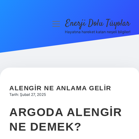
Enerji Dolu Tüyolar
menüyü
aç
Hayatına hareket katan neşeli bilgiler!
Anasayfa
Gizlilik Politikası
Yasal Uyarı
Hakkımızda
ALENGIR NE ANLAMA GELIR
Tarih: Şubat 27, 2025
ARGODA ALENGIR
NE DEMEK?