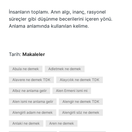
İnsanların toplamı. Anın algı, inanç, rasyonel
süreçler gibi düşünme becerilerini içeren yönü.
Anlama anlamında kullanılan kelime.
Tarih:
Makaleler
Abula ne demek
Adletmek ne demek
Alavere ne demek TDK
Alaycılık ne demek TDK
Albız ne anlama gelir
Alen Ermeni ismi mi
Alen ismi ne anlama gelir
Alengir ne demek TDK
Alengirli adam ne demek
Alengirli söz ne demek
Anlaki ne demek
Aren ne demek