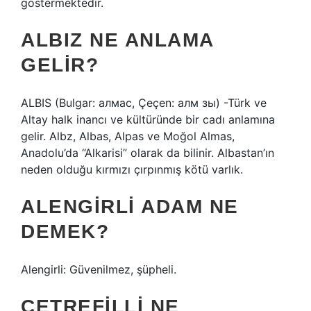
göstermektedir.
ALBIZ NE ANLAMA
GELIR?
ALBIS (Bulgar: алмас, Çeçen: алм зы) -Türk ve
Altay halk inancı ve kültüründe bir cadı anlamına
gelir. Albz, Albas, Alpas ve Moğol Almas,
Anadolu’da “Alkarisi” olarak da bilinir. Albastan’ın
neden olduğu kırmızı çırpınmış kötü varlık.
ALENGIRLI ADAM NE
DEMEK?
Alengirli: Güvenilmez, şüpheli.
ÇETREFILLI NE