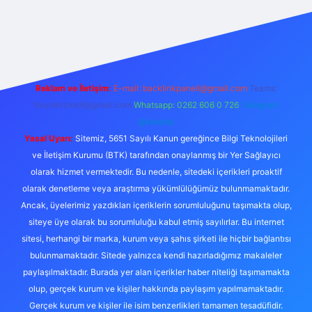
ndoperabet giriş
elexbett.net
tulipbetgiris.org
Reklam ve İletişim:
E-mail:
backlinkpaneli@gmail.com
Teams:
forumhizmeti@gmail.com
Whatsapp: 0262 606 0 726
Telegram:
@karabul
Yasal Uyarı:
Sitemiz, 5651 Sayılı Kanun gereğince Bilgi Teknolojileri
ve İletişim Kurumu (BTK) tarafından onaylanmış bir Yer Sağlayıcı
olarak hizmet vermektedir. Bu nedenle, sitedeki içerikleri proaktif
olarak denetleme veya araştırma yükümlülüğümüz bulunmamaktadır.
Ancak, üyelerimiz yazdıkları içeriklerin sorumluluğunu taşımakta olup,
siteye üye olarak bu sorumluluğu kabul etmiş sayılırlar. Bu internet
sitesi, herhangi bir marka, kurum veya şahıs şirketi ile hiçbir bağlantısı
bulunmamaktadır. Sitede yalnızca kendi hazırladığımız makaleler
paylaşılmaktadır. Burada yer alan içerikler haber niteliği taşımamakta
olup, gerçek kurum ve kişiler hakkında paylaşım yapılmamaktadır.
Gerçek kurum ve kişiler ile isim benzerlikleri tamamen tesadüfidir.