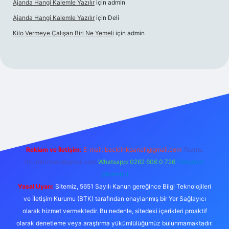
Ajanda Hangi Kalemle Yazılır
için
admin
Ajanda Hangi Kalemle Yazılır
için
Deli
Kilo Vermeye Çalışan Biri Ne Yemeli
için
admin
andoperabet giriş
elexbett.net
tulipbetgiris.org
Reklam ve İletişim:
E-mail:
backlinkpaneli@gmail.com
Teams:
forumhizmeti@gmail.com
Whatsapp: 0262 606 0 726
Telegram:
@karabul
Yasal Uyarı:
Sitemiz, 5651 Sayılı Kanun gereğince Bilgi Teknolojileri
ve İletişim Kurumu (BTK) tarafından onaylanmış bir Yer Sağlayıcı
olarak hizmet vermektedir. Bu nedenle, sitedeki içerikleri proaktif
olarak denetleme veya araştırma yükümlülüğümüz bulunmamaktadır.