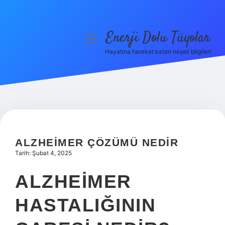
Enerji Dolu Tüyolar
menüyü
aç
Hayatına hareket katan neşeli bilgiler!
Anasayfa
Gizlilik Politikası
Yasal Uyarı
Hakkımızda
ALZHEIMER ÇÖZÜMÜ NEDIR
Tarih: Şubat 4, 2025
ALZHEIMER
HASTALIĞININ