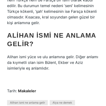
hem Türkçe hem de Farsça bir isim olarak kabul
edilir. Bu durumun temel nedeni ‘seni’ kelimesinin
Türkçe kökenli, ‘şah’ kelimesinin ise Farsça kökenli
olmasıdır. Kısacası, kral soyundan gelen güzel bir
kişi anlamına gelir.
ALIHAN ISMI NE ANLAMA
GELIR?
Alihan ismi yüce ve ulu anlamına gelir. Diğer anlamı
da kıymetli olan isim Bülent, Ekber ve Aziz
isimleriyle eş anlamlıdır.
Tarih:
Makaleler
Alihan ismi ne anlama gelir
Alya ne demek