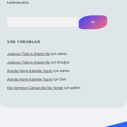
kaldırılacaktır.
Arama
SON YORUMLAR
Judonun Türkçe Anlamı Ne
için
admin
Judonun Türkçe Anlamı Ne
için
Ertuğrul
Ajanda Hangi Kalemle Yazılır
için
admin
Ajanda Hangi Kalemle Yazılır
için
Deli
Kilo Vermeye Çalışan Biri Ne Yemeli
için
admin
operabet giriş
elexbett.net
tulipbetgiris.org