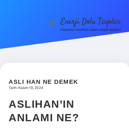
Enerji Dolu Tüyolar
menüyü
aç
Hayatına hareket katan neşeli bilgiler!
Anasayfa
Gizlilik Politikası
Yasal Uyarı
Hakkımızda
ASLI HAN NE DEMEK
Tarih: Kasım 19, 2024
ASLIHAN’IN
ANLAMI NE?