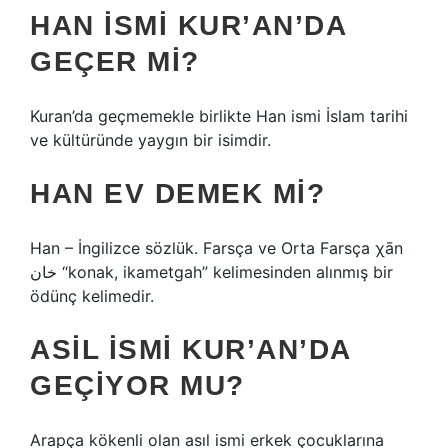
HAN ISMI KUR’AN’DA
GEÇER MI?
Kuran’da geçmemekle birlikte Han ismi İslam tarihi
ve kültüründe yaygın bir isimdir.
HAN EV DEMEK MI?
Han – İngilizce sözlük. Farsça ve Orta Farsça χān
خان “konak, ikametgah” kelimesinden alınmış bir
ödünç kelimedir.
ASIL ISMI KUR’AN’DA
GEÇIYOR MU?
Arapça kökenli olan asıl ismi erkek çocuklarına