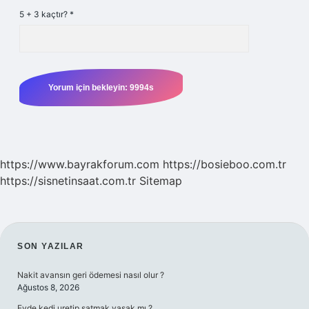
5 + 3 kaçtır?
*
https://www.bayrakforum.com
https://bosieboo.com.tr
https://sisnetinsaat.com.tr
Sitemap
SIDEBAR
SON YAZILAR
Nakit avansın geri ödemesi nasıl olur ?
Ağustos 8, 2026
Evde kedi uretip satmak yasak mı ?