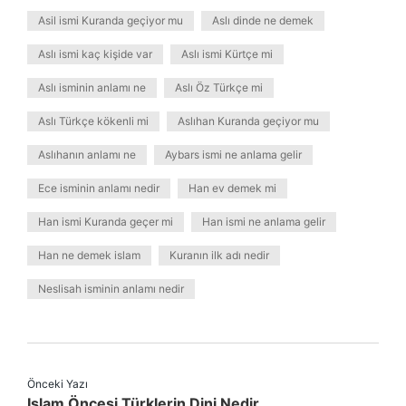
Asil ismi Kuranda geçiyor mu
Aslı dinde ne demek
Aslı ismi kaç kişide var
Aslı ismi Kürtçe mi
Aslı isminin anlamı ne
Aslı Öz Türkçe mi
Aslı Türkçe kökenli mi
Aslıhan Kuranda geçiyor mu
Aslıhanın anlamı ne
Aybars ismi ne anlama gelir
Ece isminin anlamı nedir
Han ev demek mi
Han ismi Kuranda geçer mi
Han ismi ne anlama gelir
Han ne demek islam
Kuranın ilk adı nedir
Neslisah isminin anlamı nedir
Önceki Yazı
Islam Öncesi Türklerin Dini Nedir