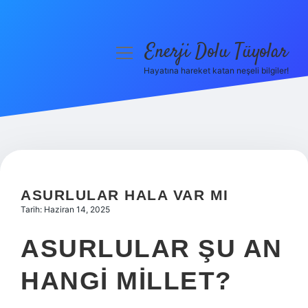
Enerji Dolu Tüyolar
menüyü
aç
Hayatına hareket katan neşeli bilgiler!
Anasayfa
Gizlilik Politikası
Yasal Uyarı
Hakkımızda
ASURLULAR HALA VAR MI
Tarih: Haziran 14, 2025
ASURLULAR ŞU AN
HANGI MILLET?