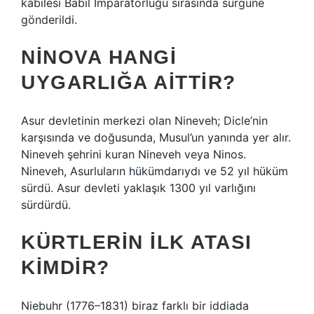
kabilesi Babil İmparatorluğu sırasında sürgüne
gönderildi.
NINOVA HANGI
UYGARLIĞA AITTIR?
Asur devletinin merkezi olan Nineveh; Dicle’nin
karşısında ve doğusunda, Musul’un yanında yer alır.
Nineveh şehrini kuran Nineveh veya Ninos.
Nineveh, Asurluların hükümdarıydı ve 52 yıl hüküm
sürdü. Asur devleti yaklaşık 1300 yıl varlığını
sürdürdü.
KÜRTLERIN ILK ATASI
KIMDIR?
Niebuhr (1776–1831) biraz farklı bir iddiada