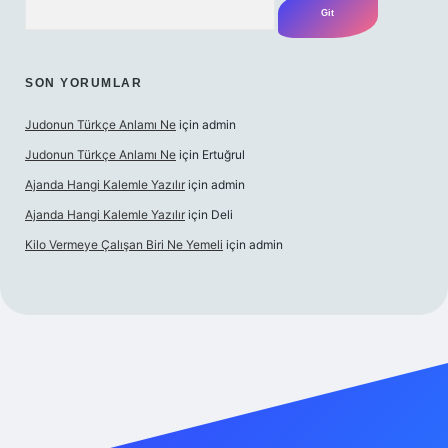
SON YORUMLAR
Judonun Türkçe Anlamı Ne
için
admin
Judonun Türkçe Anlamı Ne
için
Ertuğrul
Ajanda Hangi Kalemle Yazılır
için
admin
Ajanda Hangi Kalemle Yazılır
için
Deli
Kilo Vermeye Çalışan Biri Ne Yemeli
için
admin
doperabet giriş
elexbett.net
tulipbetgiris.org