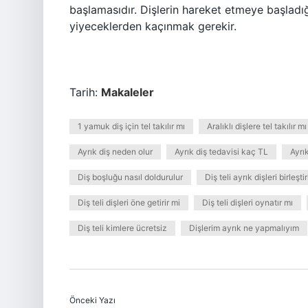
başlamasıdır. Dişlerin hareket etmeye başladı
yiyeceklerden kaçınmak gerekir.
Tarih:
Makaleler
1 yamuk diş için tel takılır mı
Aralıklı dişlere tel takılır mı
Ayrık diş neden olur
Ayrık diş tedavisi kaç TL
Ayrı
Diş boşluğu nasıl doldurulur
Diş teli ayrık dişleri birleştir
Diş teli dişleri öne getirir mi
Diş teli dişleri oynatır mı
Diş teli kimlere ücretsiz
Dişlerim ayrık ne yapmalıyım
Önceki Yazı