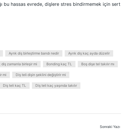
ğı bu hassas evrede, dişlere stres bindirmemek için sert
Ayrık diş birleştirme bandı nedir
Ayrık diş kaç ayda düzelir
k diş zamanla birleşir mi
Bonding kaç TL
Boş dişe tel takılır mı
ir mi
Diş teli dişin şeklini değiştirir mi
Diş teli kaç TL
Diş teli kaç yaşında takılır
Sonraki Yazı