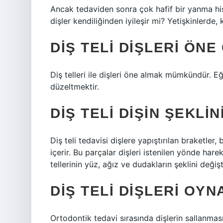
Ancak tedaviden sonra çok hafif bir yanma hissi 
dişler kendiliğinden iyileşir mi? Yetişkinlerde,
DIŞ TELI DIŞLERI ÖNE
Diş telleri ile dişleri öne almak mümkündür. 
düzeltmektir.
DIŞ TELI DIŞIN ŞEKLIN
Diş teli tedavisi dişlere yapıştırılan braketler, 
içerir. Bu parçalar dişleri istenilen yönde hare
tellerinin yüz, ağız ve dudakların şeklini değ
DIŞ TELI DIŞLERI OYN
Ortodontik tedavi sırasında dişlerin sallanma