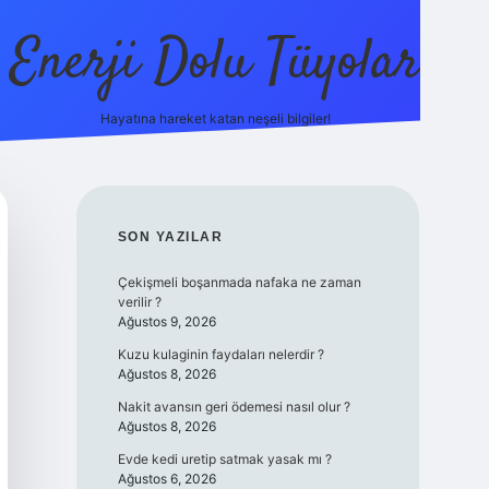
Enerji Dolu Tüyolar
Hayatına hareket katan neşeli bilgiler!
grandope
SIDEBAR
SON YAZILAR
Çekişmeli boşanmada nafaka ne zaman
verilir ?
Ağustos 9, 2026
Kuzu kulaginin faydaları nelerdir ?
Ağustos 8, 2026
Nakit avansın geri ödemesi nasıl olur ?
Ağustos 8, 2026
Evde kedi uretip satmak yasak mı ?
Ağustos 6, 2026