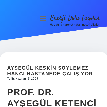
Enerji Dolu Tüyolar
menüyü
aç
Hayatına hareket katan neşeli bilgiler!
Anasayfa
Gizlilik Politikası
Yasal Uyarı
Hakkımızda
AYŞEGÜL KESKIN SÖYLEMEZ
HANGI HASTANEDE ÇALIŞIYOR
Tarih: Haziran 15, 2025
PROF. DR.
AYŞEGÜL KETENCI