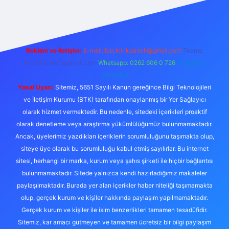
doperabet giriş
elexbett.net
tulipbetgiris.org
Reklam ve İletişim:
E-mail:
backlinkpaneli@gmail.com
Teams:
forumhizmeti@gmail.com
Whatsapp: 0262 606 0 726
Telegram:
@karabul
Yasal Uyarı:
Sitemiz, 5651 Sayılı Kanun gereğince Bilgi Teknolojileri
ve İletişim Kurumu (BTK) tarafından onaylanmış bir Yer Sağlayıcı
olarak hizmet vermektedir. Bu nedenle, sitedeki içerikleri proaktif
olarak denetleme veya araştırma yükümlülüğümüz bulunmamaktadır.
Ancak, üyelerimiz yazdıkları içeriklerin sorumluluğunu taşımakta olup,
siteye üye olarak bu sorumluluğu kabul etmiş sayılırlar. Bu internet
sitesi, herhangi bir marka, kurum veya şahıs şirketi ile hiçbir bağlantısı
bulunmamaktadır. Sitede yalnızca kendi hazırladığımız makaleler
paylaşılmaktadır. Burada yer alan içerikler haber niteliği taşımamakta
olup, gerçek kurum ve kişiler hakkında paylaşım yapılmamaktadır.
Gerçek kurum ve kişiler ile isim benzerlikleri tamamen tesadüfidir.
Sitemiz, kar amacı gütmeyen ve tamamen ücretsiz bir bilgi paylaşım