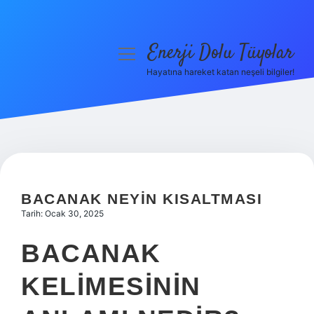
Enerji Dolu Tüyolar
menüyü
aç
Hayatına hareket katan neşeli bilgiler!
Anasayfa
Gizlilik Politikası
Yasal Uyarı
Hakkımızda
BACANAK NEYIN KISALTMASI
Tarih: Ocak 30, 2025
BACANAK
KELIMESININ