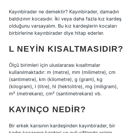
Kayınbirader ne demektir? Kayınbirader, damadın
baldızının kocasıdır. İki veya daha fazla kız kardeş
olduğunu varsayalım. Bu kız kardeşlerin kocaları
birbirlerine kayınbirader diye hitap ederler.
L NEYIN KISALTMASIDIR?
Ölçü birimleri için uluslararası kısaltmalar
kullanılmaktadır: m (metre), mm (milimetre), cm
(santimetre), km (kilometre), g (gram), kg
(kilogram), l (litre), hl (hektolitre), mg (miligram),
m² (metrekare), cm² (santimetrekare) vb.
KAYINÇO NEDIR?
Bir erkek karısının kardeşinden kayınbirader, bir
kadın kocasının kardeşi ve evli çiftlerde eşinin