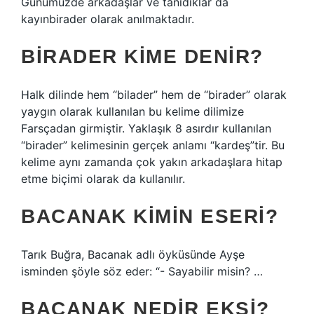
Günümüzde arkadaşlar ve tanıdıklar da
kayınbirader olarak anılmaktadır.
BIRADER KIME DENIR?
Halk dilinde hem “bilader” hem de “birader” olarak
yaygın olarak kullanılan bu kelime dilimize
Farsçadan girmiştir. Yaklaşık 8 asırdır kullanılan
“birader” kelimesinin gerçek anlamı “kardeş”tir. Bu
kelime aynı zamanda çok yakın arkadaşlara hitap
etme biçimi olarak da kullanılır.
BACANAK KIMIN ESERI?
Tarık Buğra, Bacanak adlı öyküsünde Ayşe
isminden şöyle söz eder: “- Sayabilir misin? …
BACANAK NEDIR EKŞI?