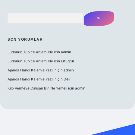
Arama
SON YORUMLAR
Judonun Türkçe Anlamı Ne
için
admin
Judonun Türkçe Anlamı Ne
için
Ertuğrul
Ajanda Hangi Kalemle Yazılır
için
admin
Ajanda Hangi Kalemle Yazılır
için
Deli
Kilo Vermeye Çalışan Biri Ne Yemeli
için
admin
doperabet giriş
elexbett.net
tulipbetgiris.org