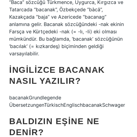
“Baca” sözcüğü Türkmence, Uygurca, Kırgızca ve
Tatarcada “bacanak”, Özbekçede “bàcä”,
Kazakçada “baja” ve Azericede “bacanag”
anlamına gelir. Bacanak sözcüğündeki -nak ekinin
Farsça ve Kürtçedeki -nak (= -lı, -li) eki olması
mümkündür. Bu bağlamda, ‘bacanak’ sözcüğünün
‘bacılak’ (= kızkardeş) biçiminden geldiği
varsayılabilir.
İNGILIZCE BACANAK
NASIL YAZILIR?
bacanakGrundlegende
ÜbersetzungenTürkischEnglischbacanakSchwager
BALDIZIN EŞINE NE
DENIR?