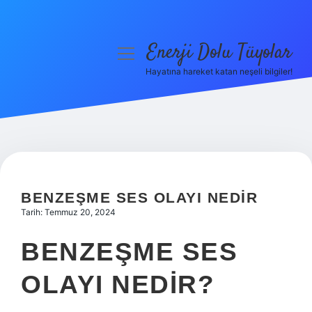
Enerji Dolu Tüyolar
menüyü
aç
Hayatına hareket katan neşeli bilgiler!
Anasayfa
Gizlilik Politikası
Yasal Uyarı
Hakkımızda
BENZEŞME SES OLAYI NEDIR
Tarih: Temmuz 20, 2024
BENZEŞME SES
OLAYI NEDIR?