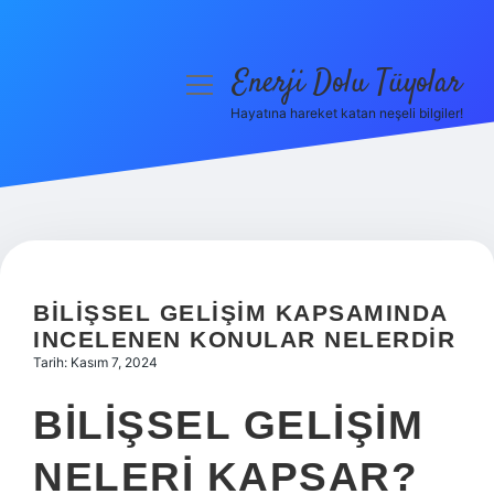
Enerji Dolu Tüyolar
menüyü
aç
Hayatına hareket katan neşeli bilgiler!
Anasayfa
Gizlilik Politikası
Yasal Uyarı
Hakkımızda
BILIŞSEL GELIŞIM KAPSAMINDA
INCELENEN KONULAR NELERDIR
Tarih: Kasım 7, 2024
BILIŞSEL GELIŞIM
NELERI KAPSAR?