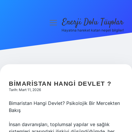
Enerji Dolu Tüyolar
menüyü
aç
Hayatına hareket katan neşeli bilgiler!
Anasayfa
Gizlilik Politikası
Yasal Uyarı
Hakkımızda
BIMARISTAN HANGI DEVLET ?
Tarih: Mart 11, 2026
Bimaristan Hangi Devlet? Psikolojik Bir Mercekten
Bakış
İnsan davranışları, toplumsal yapılar ve sağlık
sistemleri arasındaki ilişkiyi düşündüğümde, her