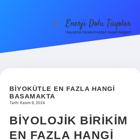
Enerji Dolu Tüyolar
menüyü
aç
Hayatına hareket katan neşeli bilgiler!
Anasayfa
Gizlilik Politikası
Yasal Uyarı
Hakkımızda
BIYOKÜTLE EN FAZLA HANGI
BASAMAKTA
Tarih: Kasım 9, 2024
BIYOLOJIK BIRIKIM
EN FAZLA HANGI