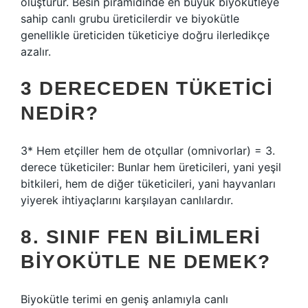
oluşturur. Besin piramidinde en büyük biyokütleye
sahip canlı grubu üreticilerdir ve biyokütle
genellikle üreticiden tüketiciye doğru ilerledikçe
azalır.
3 DERECEDEN TÜKETICI
NEDIR?
3* Hem etçiller hem de otçullar (omnivorlar) = 3.
derece tüketiciler: Bunlar hem üreticileri, yani yeşil
bitkileri, hem de diğer tüketicileri, yani hayvanları
yiyerek ihtiyaçlarını karşılayan canlılardır.
8. SINIF FEN BILIMLERI
BIYOKÜTLE NE DEMEK?
Biyokütle terimi en geniş anlamıyla canlı