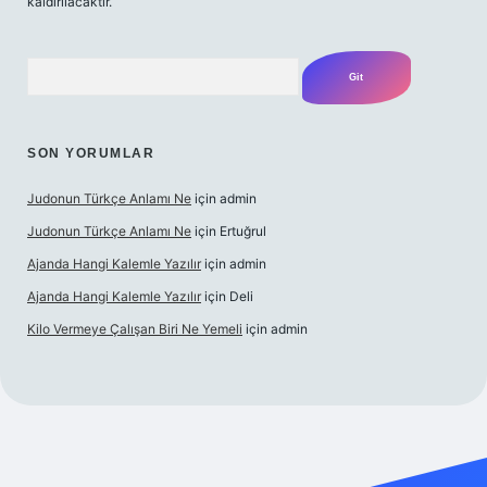
kaldırılacaktır.
Arama
SON YORUMLAR
Judonun Türkçe Anlamı Ne
için
admin
Judonun Türkçe Anlamı Ne
için
Ertuğrul
Ajanda Hangi Kalemle Yazılır
için
admin
Ajanda Hangi Kalemle Yazılır
için
Deli
Kilo Vermeye Çalışan Biri Ne Yemeli
için
admin
erabet giriş
elexbett.net
tulipbetgiris.org