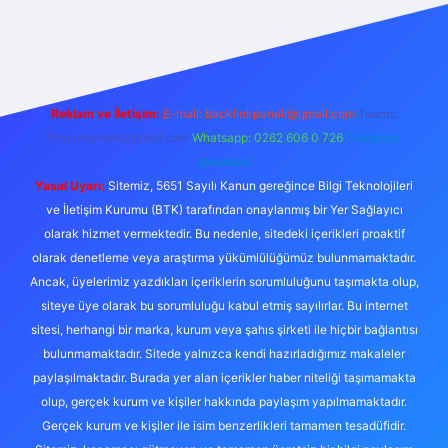
doperabet giriş
elexbett.net
tulipbetgiris.org
Reklam ve İletişim:
E-mail:
backlinkpaneli@gmail.com
Teams:
forumhizmeti@gmail.com
Whatsapp: 0262 606 0 726
Telegram:
@karabul
Yasal Uyarı:
Sitemiz, 5651 Sayılı Kanun gereğince Bilgi Teknolojileri
ve İletişim Kurumu (BTK) tarafından onaylanmış bir Yer Sağlayıcı
olarak hizmet vermektedir. Bu nedenle, sitedeki içerikleri proaktif
olarak denetleme veya araştırma yükümlülüğümüz bulunmamaktadır.
Ancak, üyelerimiz yazdıkları içeriklerin sorumluluğunu taşımakta olup,
siteye üye olarak bu sorumluluğu kabul etmiş sayılırlar. Bu internet
sitesi, herhangi bir marka, kurum veya şahıs şirketi ile hiçbir bağlantısı
bulunmamaktadır. Sitede yalnızca kendi hazırladığımız makaleler
paylaşılmaktadır. Burada yer alan içerikler haber niteliği taşımamakta
olup, gerçek kurum ve kişiler hakkında paylaşım yapılmamaktadır.
Gerçek kurum ve kişiler ile isim benzerlikleri tamamen tesadüfidir.