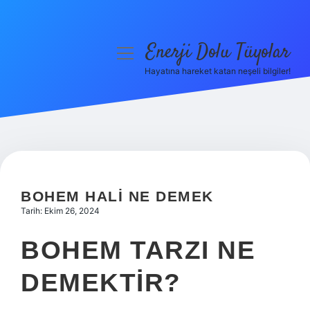
Enerji Dolu Tüyolar
menüyü
aç
Hayatına hareket katan neşeli bilgiler!
Anasayfa
Gizlilik Politikası
Yasal Uyarı
Hakkımızda
BOHEM HALI NE DEMEK
Tarih: Ekim 26, 2024
BOHEM TARZI NE
DEMEKTIR?