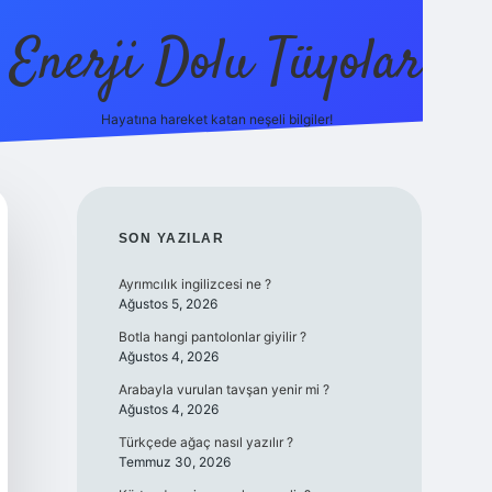
Enerji Dolu Tüyolar
Hayatına hareket katan neşeli bilgiler!
grandope
SIDEBAR
SON YAZILAR
Ayrımcılık ingilizcesi ne ?
Ağustos 5, 2026
Botla hangi pantolonlar giyilir ?
Ağustos 4, 2026
Arabayla vurulan tavşan yenir mi ?
Ağustos 4, 2026
Türkçede ağaç nasıl yazılır ?
Temmuz 30, 2026