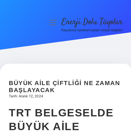
Enerji Dolu Tüyolar
menüyü
aç
Hayatına hareket katan neşeli bilgiler!
Anasayfa
Gizlilik Politikası
Yasal Uyarı
Hakkımızda
BÜYÜK AILE ÇIFTLIĞI NE ZAMAN
BAŞLAYACAK
Tarih: Aralık 12, 2024
TRT BELGESELDE
BÜYÜK AILE