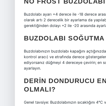
NO FROST BUZDOLABI
Buzdolabı ayarı +4 derece ile -18 derece arası
olarak artı 2 derecelik bir ayarlama da yapılab
gerektiğinden dolayı +2 ile -20 arasında ayarl
BUZDOLABI SOĞUTMA A
Buzdolabınızın buzdolabı kapağını açtığınızd
kontrol aracı) ve etrafında derece göstergele
ediyorsanız düğmeyi 4 dereceye çevirin; en so
ayarlayın.
DERIN DONDURUCU EN
OLMALI?
Genel tavsiye: Buzdolabınızın sıcaklığını 4°C 