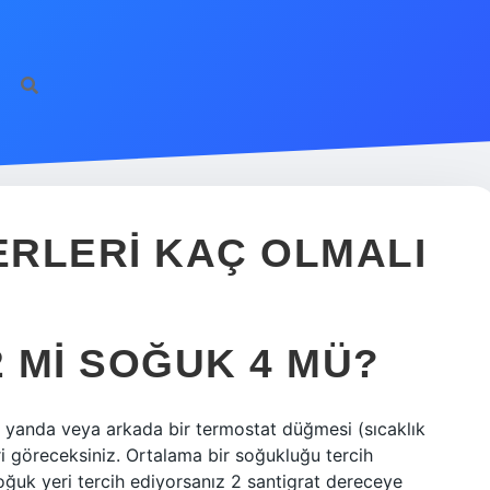
RLERI KAÇ OLMALI
 MI SOĞUK 4 MÜ?
a yanda veya arkada bir termostat düğmesi (sıcaklık
ri göreceksiniz. Ortalama bir soğukluğu tercih
ğuk yeri tercih ediyorsanız 2 santigrat dereceye