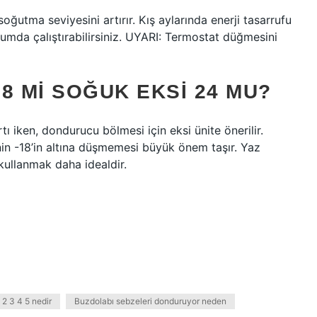
ğutma seviyesini artırır. Kış aylarında enerji tasarrufu
mda çalıştırabilirsiniz. UYARI: Termostat düğmesini
8 MI SOĞUK EKSI 24 MU?
rtı iken, dondurucu bölmesi için eksi ünite önerilir.
in -18’in altına düşmemesi büyük önem taşır. Yaz
ullanmak daha idealdir.
 2 3 4 5 nedir
Buzdolabı sebzeleri donduruyor neden