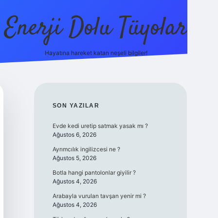
Enerji Dolu Tüyolar
Hayatına hareket katan neşeli bilgiler!
grandope
SIDEBAR
SON YAZILAR
Evde kedi uretip satmak yasak mı ?
Ağustos 6, 2026
Ayrımcılık ingilizcesi ne ?
Ağustos 5, 2026
Botla hangi pantolonlar giyilir ?
Ağustos 4, 2026
Arabayla vurulan tavşan yenir mi ?
Ağustos 4, 2026