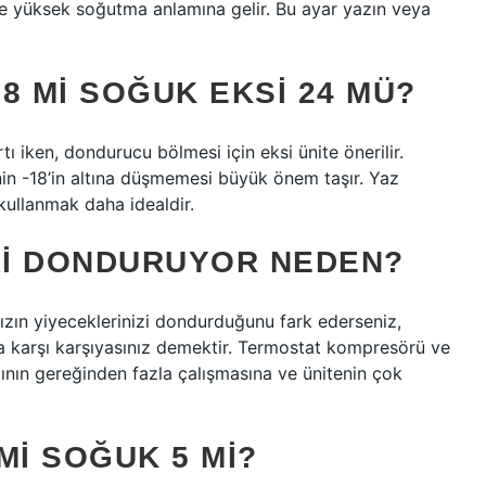
ece yüksek soğutma anlamına gelir. Bu ayar yazın veya
8 MI SOĞUK EKSI 24 MÜ?
rtı iken, dondurucu bölmesi için eksi ünite önerilir.
in -18’in altına düşmemesi büyük önem taşır. Yaz
ullanmak daha idealdir.
RI DONDURUYOR NEDEN?
zın yiyeceklerinizi dondurduğunu fark ederseniz,
a karşı karşıyasınız demektir. Termostat kompresörü ve
nın gereğinden fazla çalışmasına ve ünitenin çok
MI SOĞUK 5 MI?