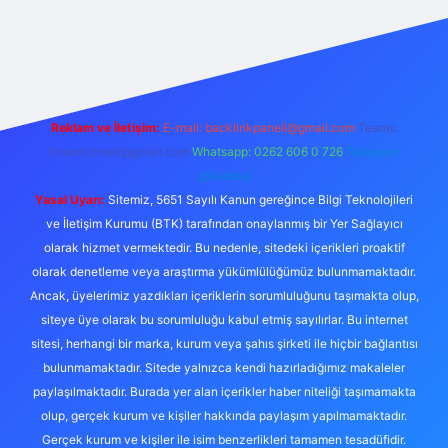
operabet giriş
elexbett.net
tulipbetgiris.org
Reklam ve İletişim:
E-mail:
backlinkpaneli@gmail.com
Teams:
forumhizmeti@gmail.com
Whatsapp: 0262 606 0 726
Telegram:
@karabul
Yasal Uyarı:
Sitemiz, 5651 Sayılı Kanun gereğince Bilgi Teknolojileri
ve İletişim Kurumu (BTK) tarafından onaylanmış bir Yer Sağlayıcı
olarak hizmet vermektedir. Bu nedenle, sitedeki içerikleri proaktif
olarak denetleme veya araştırma yükümlülüğümüz bulunmamaktadır.
Ancak, üyelerimiz yazdıkları içeriklerin sorumluluğunu taşımakta olup,
siteye üye olarak bu sorumluluğu kabul etmiş sayılırlar. Bu internet
sitesi, herhangi bir marka, kurum veya şahıs şirketi ile hiçbir bağlantısı
bulunmamaktadır. Sitede yalnızca kendi hazırladığımız makaleler
paylaşılmaktadır. Burada yer alan içerikler haber niteliği taşımamakta
olup, gerçek kurum ve kişiler hakkında paylaşım yapılmamaktadır.
Gerçek kurum ve kişiler ile isim benzerlikleri tamamen tesadüfidir.