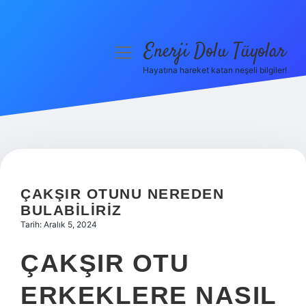
Enerji Dolu Tüyolar
menüyü
aç
Hayatına hareket katan neşeli bilgiler!
Anasayfa
Gizlilik Politikası
Yasal Uyarı
Hakkımızda
ÇAKŞIR OTUNU NEREDEN
BULABILIRIZ
Tarih: Aralık 5, 2024
ÇAKŞIR OTU
ERKEKLERE NASIL