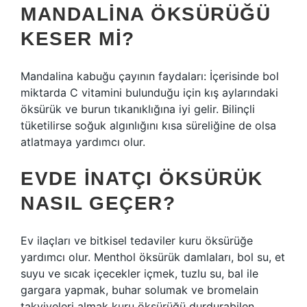
MANDALINA ÖKSÜRÜĞÜ
KESER MI?
Mandalina kabuğu çayının faydaları: İçerisinde bol
miktarda C vitamini bulunduğu için kış aylarındaki
öksürük ve burun tıkanıklığına iyi gelir. Bilinçli
tüketilirse soğuk algınlığını kısa süreliğine de olsa
atlatmaya yardımcı olur.
EVDE INATÇI ÖKSÜRÜK
NASIL GEÇER?
Ev ilaçları ve bitkisel tedaviler kuru öksürüğe
yardımcı olur. Menthol öksürük damlaları, bol su, et
suyu ve sıcak içecekler içmek, tuzlu su, bal ile
gargara yapmak, buhar solumak ve bromelain
takviyeleri almak kuru öksürüğü durdurabilen