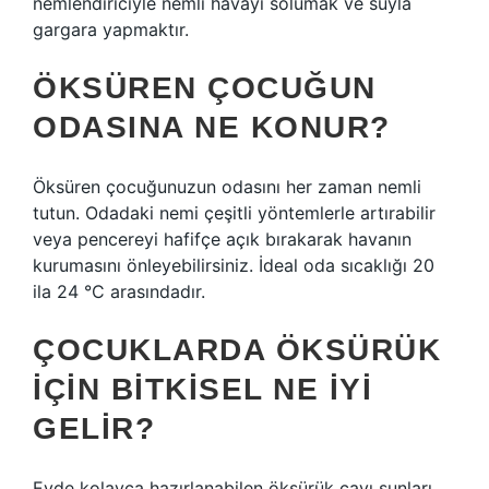
nemlendiriciyle nemli havayı solumak ve suyla
gargara yapmaktır.
ÖKSÜREN ÇOCUĞUN
ODASINA NE KONUR?
Öksüren çocuğunuzun odasını her zaman nemli
tutun. Odadaki nemi çeşitli yöntemlerle artırabilir
veya pencereyi hafifçe açık bırakarak havanın
kurumasını önleyebilirsiniz. İdeal oda sıcaklığı 20
ila 24 °C arasındadır.
ÇOCUKLARDA ÖKSÜRÜK
IÇIN BITKISEL NE IYI
GELIR?
Evde kolayca hazırlanabilen öksürük çayı şunları