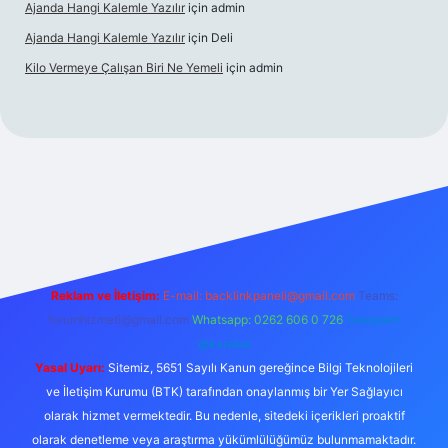
Ajanda Hangi Kalemle Yazılır
için
admin
Ajanda Hangi Kalemle Yazılır
için
Deli
Kilo Vermeye Çalışan Biri Ne Yemeli
için
admin
erabet giriş
elexbett.net
tulipbetgiris.org
Reklam ve İletişim:
E-mail:
backlinkpaneli@gmail.com
Teams:
forumhizmeti@gmail.com
Whatsapp: 0262 606 0 726
Telegram:
@karabul
Yasal Uyarı:
Sitemiz, 5651 Sayılı Kanun gereğince Bilgi Teknolojileri
ve İletişim Kurumu (BTK) tarafından onaylanmış bir Yer Sağlayıcı
olarak hizmet vermektedir. Bu nedenle, sitedeki içerikleri proaktif
olarak denetleme veya araştırma yükümlülüğümüz bulunmamaktadır.