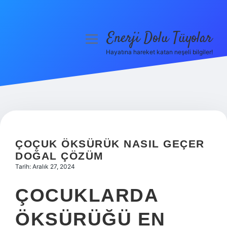
Enerji Dolu Tüyolar
menüyü
aç
Hayatına hareket katan neşeli bilgiler!
Anasayfa
Gizlilik Politikası
Yasal Uyarı
Hakkımızda
ÇOÇUK ÖKSÜRÜK NASIL GEÇER
DOĞAL ÇÖZÜM
Tarih: Aralık 27, 2024
ÇOCUKLARDA
ÖKSÜRÜĞÜ EN