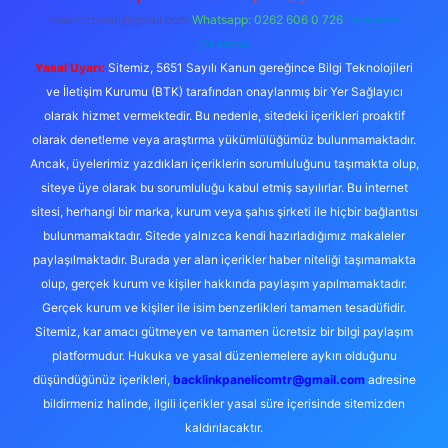
forumhizmeti@gmail.com
Whatsapp: 0262 606 0 726
Telegram:
@karabul
Yasal Uyarı:
Sitemiz, 5651 Sayılı Kanun gereğince Bilgi Teknolojileri
ve İletişim Kurumu (BTK) tarafından onaylanmış bir Yer Sağlayıcı
olarak hizmet vermektedir. Bu nedenle, sitedeki içerikleri proaktif
olarak denetleme veya araştırma yükümlülüğümüz bulunmamaktadır.
Ancak, üyelerimiz yazdıkları içeriklerin sorumluluğunu taşımakta olup,
siteye üye olarak bu sorumluluğu kabul etmiş sayılırlar. Bu internet
sitesi, herhangi bir marka, kurum veya şahıs şirketi ile hiçbir bağlantısı
bulunmamaktadır. Sitede yalnızca kendi hazırladığımız makaleler
paylaşılmaktadır. Burada yer alan içerikler haber niteliği taşımamakta
olup, gerçek kurum ve kişiler hakkında paylaşım yapılmamaktadır.
Gerçek kurum ve kişiler ile isim benzerlikleri tamamen tesadüfidir.
Sitemiz, kar amacı gütmeyen ve tamamen ücretsiz bir bilgi paylaşım
platformudur. Hukuka ve yasal düzenlemelere aykırı olduğunu
düşündüğünüz içerikleri,
backlinkpanelicomtr@gmail.com
adresine
bildirmeniz halinde, ilgili içerikler yasal süre içerisinde sitemizden
kaldırılacaktır.