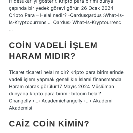
Hidesukari’yi gösterir. Kripto para birimi dünya
çapında bir yedek görevi görür. 26 Ocak 2024
Cripto Para – Helal nedir? -Qardusqardus ›What-Is-
Is-Kryptocurrens … Qardus› What-Is-Kryptourrenc
…
COIN VADELI IŞLEM
HARAM MIDIR?
Ticaret ticareti helal midir? Kripto para birimlerinde
vadeli işlem yapmak genellikle İslami finansmanda
Haram olarak görülür.17 Mayıs 2024 Müslüman
dünyada kripto para birimi: bitcoin helal?
Changelly ›…› Academichangelly ›…› Akademi
Akademisi
CAIZ COIN KIMIN?