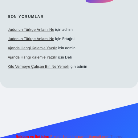
SON YORUMLAR
Judonun Türkçe Anlamı Ne
için
admin
Judonun Türkçe Anlamı Ne
için
Ertuğrul
Ajanda Hangi Kalemle Yazılır
için
admin
Ajanda Hangi Kalemle Yazılır
için
Deli
Kilo Vermeye Çalışan Biri Ne Yemeli
için
admin
grandoperabet giriş
elexbett.net
tulipbetgiris.org
Reklam ve İletişim:
E-mail:
backlinkpaneli@gmail.com
Teams: