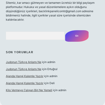
Sitemiz, kar amacı gütmeyen ve tamamen ücretsiz bir bilgi paylaşım
platformudur. Hukuka ve yasal düzenlemelere aykırı olduğunu
düşündüğünüz içerikleri,
backlinkpanelicomtr@gmail.com
adresine
bildirmeniz halinde, ilgili içerikler yasal süre içerisinde sitemizden
kaldırılacaktır.
Arama
SON YORUMLAR
Judonun Türkçe Anlamı Ne
için
admin
Judonun Türkçe Anlamı Ne
için
Ertuğrul
Ajanda Hangi Kalemle Yazılır
için
admin
Ajanda Hangi Kalemle Yazılır
için
Deli
Kilo Vermeye Çalışan Biri Ne Yemeli
için
admin