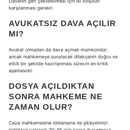
Davanın geri çekilebilmesi için iki koşulun
karşılanması gerekir.
AVUKATSIZ DAVA AÇILIR
MI?
Avukat olmadan da dava açmak mümkündür;
ancak mahkemeye sunulacak dilekçenin doğru ve
etkili bir şekilde hazırlanması sürecin en kritik
aşamasıdır.
DOSYA AÇILDIKTAN
SONRA MAHKEME NE
ZAMAN OLUR?
Ceza mahkemesine iddianame ile şikâyetinizi
ilettikten yaklaşık 30-45 gün sonra duruşmaya