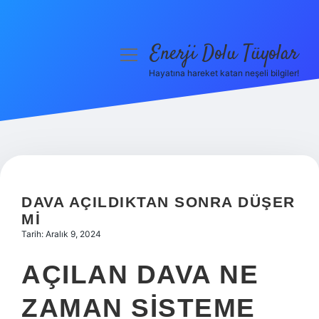
Enerji Dolu Tüyolar
menüyü
aç
Hayatına hareket katan neşeli bilgiler!
Anasayfa
Gizlilik Politikası
Yasal Uyarı
Hakkımızda
DAVA AÇILDIKTAN SONRA DÜŞER
MI
Tarih: Aralık 9, 2024
AÇILAN DAVA NE
ZAMAN SISTEME