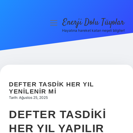
Enerji Dolu Tüyolar
menüyü
aç
Hayatına hareket katan neşeli bilgiler!
Anasayfa
Gizlilik Politikası
Yasal Uyarı
Hakkımızda
DEFTER TASDIK HER YIL
YENILENIR MI
Tarih: Ağustos 25, 2025
DEFTER TASDIKI
HER YIL YAPILIR