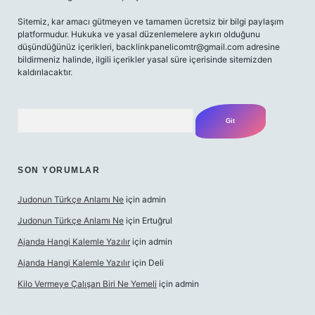
Sitemiz, kar amacı gütmeyen ve tamamen ücretsiz bir bilgi paylaşım
platformudur. Hukuka ve yasal düzenlemelere aykırı olduğunu
düşündüğünüz içerikleri,
backlinkpanelicomtr@gmail.com
adresine
bildirmeniz halinde, ilgili içerikler yasal süre içerisinde sitemizden
kaldırılacaktır.
Arama
SON YORUMLAR
Judonun Türkçe Anlamı Ne
için
admin
Judonun Türkçe Anlamı Ne
için
Ertuğrul
Ajanda Hangi Kalemle Yazılır
için
admin
Ajanda Hangi Kalemle Yazılır
için
Deli
Kilo Vermeye Çalışan Biri Ne Yemeli
için
admin