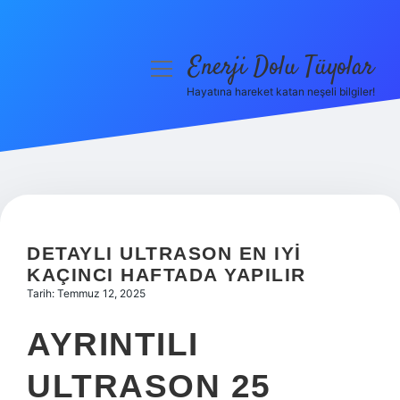
Enerji Dolu Tüyolar
menüyü
aç
Hayatına hareket katan neşeli bilgiler!
Anasayfa
Gizlilik Politikası
Yasal Uyarı
Hakkımızda
DETAYLI ULTRASON EN IYI
KAÇINCI HAFTADA YAPILIR
Tarih: Temmuz 12, 2025
AYRINTILI
ULTRASON 25