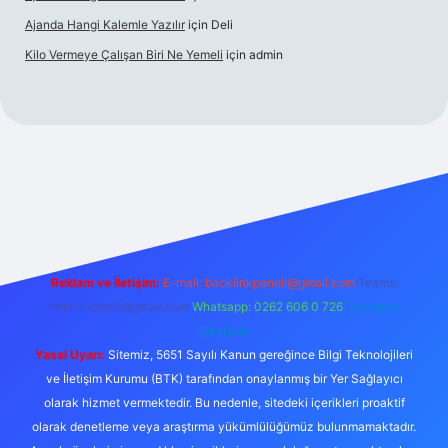
Ajanda Hangi Kalemle Yazılır
için
Deli
Kilo Vermeye Çalışan Biri Ne Yemeli
için
admin
doperabet giriş
elexbett.net
tulipbetgiris.org
Reklam ve İletişim:
E-mail:
backlinkpaneli@gmail.com
Teams:
forumhizmeti@gmail.com
Whatsapp: 0262 606 0 726
Telegram:
@karabul
Yasal Uyarı:
Sitemiz, 5651 Sayılı Kanun gereğince Bilgi Teknolojileri
ve İletişim Kurumu (BTK) tarafından onaylanmış bir Yer Sağlayıcı
olarak hizmet vermektedir. Bu nedenle, sitedeki içerikleri proaktif
olarak denetleme veya araştırma yükümlülüğümüz bulunmamaktadır.