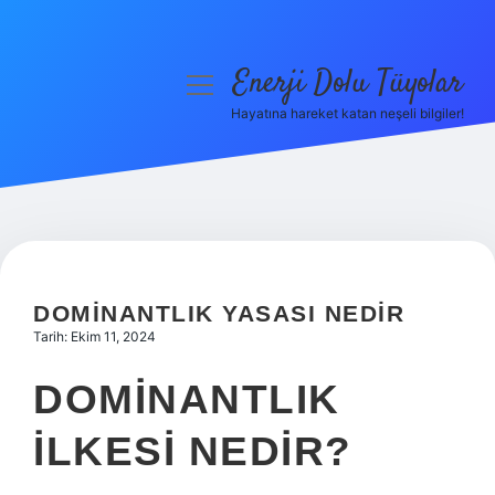
Enerji Dolu Tüyolar
menüyü
aç
Hayatına hareket katan neşeli bilgiler!
Anasayfa
Gizlilik Politikası
Yasal Uyarı
Hakkımızda
DOMINANTLIK YASASI NEDIR
Tarih: Ekim 11, 2024
DOMINANTLIK
ILKESI NEDIR?