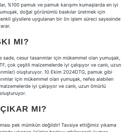
ar, %100 pamuk ve pamuk karışımı kumaşlarda en iyi
yumuşak, doğal görünümlü baskılar üretmek için
nkli giysilere uygulanan bir ön işlem süreci sayesinde
arar.
KI MI?
e sade, cesur tasarımlar için mükemmel olan yumuşak,
F, çok çeşitli malzemelerde iyi çalışıyor ve canlı, uzun
asarımlar) oluşturuyor. 10 Ekim 2024DTG, pamuk gibi
arımlar için mükemmel olan yumuşak, nefes alabilen
malzemelerde iyi çalışıyor ve canlı, uzun ömürlü
 oluşturuyor.
 ÇIKAR MI?
ıkması pek mümkün değildir! Tavsiye ettiğimiz yıkama