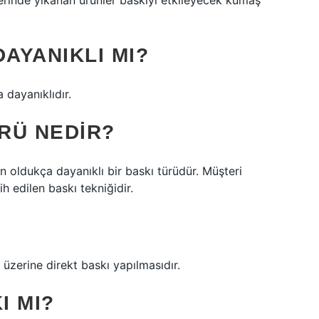
erinde yıkanan ürünler baskıyı etkileyecek kumaş
DAYANIKLI MI?
dayanıklıdır.
ÜRÜ NEDIR?
n oldukça dayanıklı bir baskı türüdür. Müşteri
 edilen baskı tekniğidir.
i üzerine direkt baskı yapılmasıdır.
I MI?