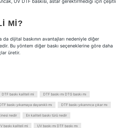
Ancak, UV DTF baskısı, astar gerektirmediği için çeşitli
I MI?
a da dijital baskının avantajları nedeniyle diğer
tedir. Bu yöntem diğer baskı seçeneklerine göre daha
lar üretir.
DTF baskı kaliteli mi
DTF baskı mı DTG baskı mı
DTF baskı yıkamaya dayanıklı mı
DTF baskı yıkanınca çıkar mı
nesi nedir
En kaliteli baskı türü nedir
V baskı kaliteli mi
UV baskı mı DTF baskı mı