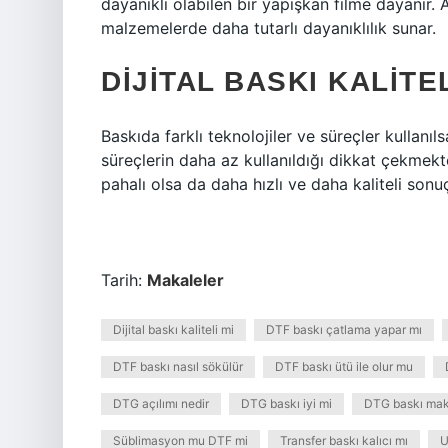
dayanıklı olabilen bir yapışkan filme dayanır. 
malzemelerde daha tutarlı dayanıklılık sunar.
DIJITAL BASKI KALITEL
Baskıda farklı teknolojiler ve süreçler kullanıls
süreçlerin daha az kullanıldığı dikkat çekmek
pahalı olsa da daha hızlı ve daha kaliteli sonuç
Tarih:
Makaleler
Dijital baskı kaliteli mi
DTF baskı çatlama yapar mı
DTF baskı nasıl sökülür
DTF baskı ütü ile olur mu
DTG açılımı nedir
DTG baskı iyi mi
DTG baskı maki
Süblimasyon mu DTF mi
Transfer baskı kalıcı mı
U