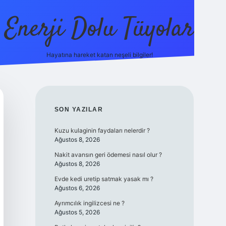
Enerji Dolu Tüyolar
Hayatına hareket katan neşeli bilgiler!
grandope
SIDEBAR
SON YAZILAR
Kuzu kulaginin faydaları nelerdir ?
Ağustos 8, 2026
Nakit avansın geri ödemesi nasıl olur ?
Ağustos 8, 2026
Evde kedi uretip satmak yasak mı ?
Ağustos 6, 2026
Ayrımcılık ingilizcesi ne ?
Ağustos 5, 2026