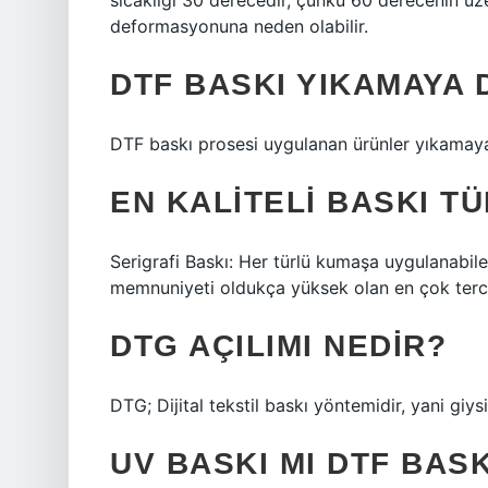
sıcaklığı 30 derecedir, çünkü 60 derecenin üz
deformasyonuna neden olabilir.
DTF BASKI YIKAMAYA 
DTF baskı prosesi uygulanan ürünler yıkamaya 
EN KALITELI BASKI T
Serigrafi Baskı: Her türlü kumaşa uygulanabile
memnuniyeti oldukça yüksek olan en çok tercih
DTG AÇILIMI NEDIR?
DTG; Dijital tekstil baskı yöntemidir, yani giys
UV BASKI MI DTF BASK