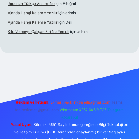
Judonun Türkçe Anlamı Ne
için
Ertuğrul
Ajanda Hangi Kalemle Yazılır
için
admin
Ajanda Hangi Kalemle Yazılır
için
Deli
Kilo Vermeye Çalışan Biri Ne Yemeli
için
admin
randoperabet giriş
elexbett.net
tulipbetgiris.org
Reklam ve İletişim:
E-mail:
backlinkpaneli@gmail.com
Teams:
forumhizmeti@gmail.com
Whatsapp: 0262 606 0 726
Telegram:
@karabul
Yasal Uyarı:
Sitemiz, 5651 Sayılı Kanun gereğince Bilgi Teknolojileri
ve İletişim Kurumu (BTK) tarafından onaylanmış bir Yer Sağlayıcı