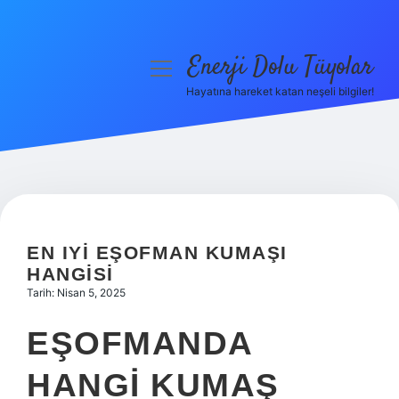
Enerji Dolu Tüyolar
menüyü
aç
Hayatına hareket katan neşeli bilgiler!
Anasayfa
Gizlilik Politikası
Yasal Uyarı
Hakkımızda
EN IYI EŞOFMAN KUMAŞI
HANGISI
Tarih: Nisan 5, 2025
EŞOFMANDA
HANGI KUMAŞ