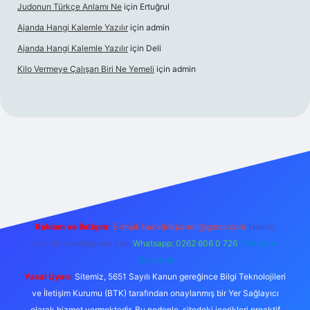
Judonun Türkçe Anlamı Ne
için
Ertuğrul
Ajanda Hangi Kalemle Yazılır
için
admin
Ajanda Hangi Kalemle Yazılır
için
Deli
Kilo Vermeye Çalışan Biri Ne Yemeli
için
admin
doperabet giriş
elexbett.net
tulipbetgiris.org
Reklam ve İletişim:
E-mail:
backlinkpaneli@gmail.com
Teams:
forumhizmeti@gmail.com
Whatsapp: 0262 606 0 726
Telegram:
@karabul
Yasal Uyarı:
Sitemiz, 5651 Sayılı Kanun gereğince Bilgi Teknolojileri
ve İletişim Kurumu (BTK) tarafından onaylanmış bir Yer Sağlayıcı
olarak hizmet vermektedir. Bu nedenle, sitedeki içerikleri proaktif