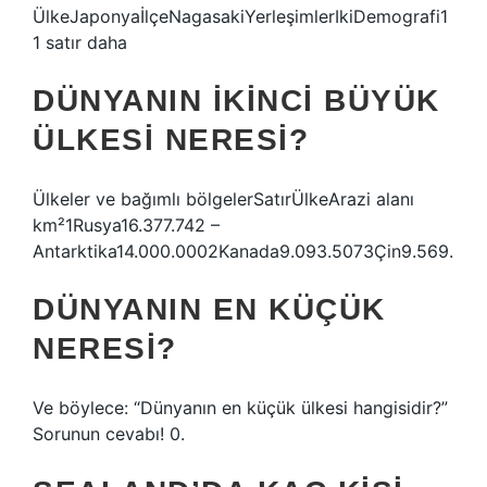
ÜlkeJaponyaİlçeNagasakiYerleşimlerIkiDemografi1
1 satır daha
DÜNYANIN IKINCI BÜYÜK
ÜLKESI NERESI?
Ülkeler ve bağımlı bölgelerSatırÜlkeArazi alanı
km²1Rusya16.377.742 –
Antarktika14.000.0002Kanada9.093.5073Çin9.569.
DÜNYANIN EN KÜÇÜK
NERESI?
Ve böylece: “Dünyanın en küçük ülkesi hangisidir?”
Sorunun cevabı! 0.