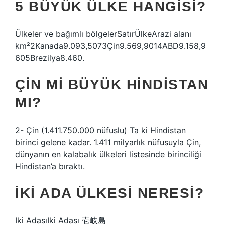
5 BÜYÜK ÜLKE HANGISI?
Ülkeler ve bağımlı bölgelerSatırÜlkeArazi alanı
km²2Kanada9.093,5073Çin9.569,9014ABD9.158,9
605Brezilya8.460.
ÇIN MI BÜYÜK HINDISTAN
MI?
2- Çin (1.411.750.000 nüfuslu) Ta ki Hindistan
birinci gelene kadar. 1.411 milyarlık nüfusuyla Çin,
dünyanın en kalabalık ülkeleri listesinde birinciliği
Hindistan’a bıraktı.
İKI ADA ÜLKESI NERESI?
Iki AdasıIki Adası 壱岐島