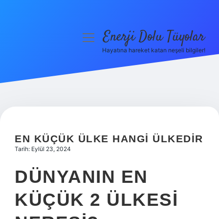
Enerji Dolu Tüyolar
menüyü
aç
Hayatına hareket katan neşeli bilgiler!
Anasayfa
Gizlilik Politikası
Yasal Uyarı
Hakkımızda
EN KÜÇÜK ÜLKE HANGI ÜLKEDIR
Tarih: Eylül 23, 2024
DÜNYANIN EN
KÜÇÜK 2 ÜLKESI