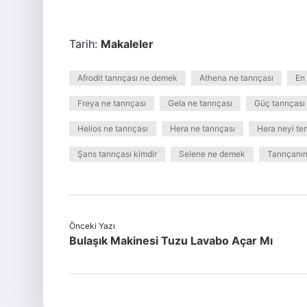
Tarih:
Makaleler
Afrodit tanrıçası ne demek
Athena ne tanrıçası
En 
Freya ne tanrıçası
Gela ne tanrıçası
Güç tanrıçası
Helios ne tanrıçası
Hera ne tanrıçası
Hera neyi te
Şans tanrıçası kimdir
Selene ne demek
Tanrıçanın
Önceki Yazı
Bulaşık Makinesi Tuzu Lavabo Açar Mı