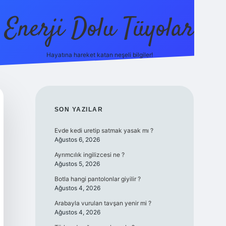
Enerji Dolu Tüyolar
Hayatına hareket katan neşeli bilgiler!
grandope
SIDEBAR
SON YAZILAR
Evde kedi uretip satmak yasak mı ?
Ağustos 6, 2026
Ayrımcılık ingilizcesi ne ?
Ağustos 5, 2026
Botla hangi pantolonlar giyilir ?
Ağustos 4, 2026
Arabayla vurulan tavşan yenir mi ?
Ağustos 4, 2026