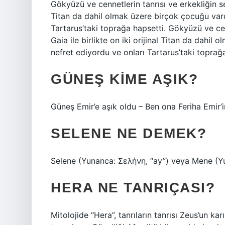
Gökyüzü ve cennetlerin tanrısı ve erkekliğin semb
Titan da dahil olmak üzere birçok çocuğu vard
Tartarus’taki toprağa hapsetti. Gökyüzü ve cenn
Gaia ile birlikte on iki orijinal Titan da dahi
nefret ediyordu ve onları Tartarus’taki toprağ
GÜNEŞ KIME AŞIK?
Güneş Emir’e aşık oldu – Ben ona Feriha Emir’i
SELENE NE DEMEK?
Selene (Yunanca: Σελήνη, “ay”) veya Mene (Yu
HERA NE TANRIÇASI?
Mitolojide “Hera”, tanrıların tanrısı Zeus’un ka