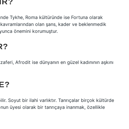
IR?
üründe Tykhe, Roma kültüründe ise Fortuna olarak
r kavramlarından olan şans, kader ve beklenmedik
 boyunca önemini korumuştur.
R?
aferi, Afrodit ise dünyanın en güzel kadınının aşkını
E?
lir. Soyut bir ilahi varlıktır. Tanrıçalar birçok kültürde
onun üyesi olarak bir tanrıçaya inanmak, özellikle