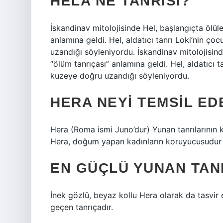
HELA NE TANRISI?
İskandinav mitolojisinde Hel, başlangıçta ölül
anlamına geldi. Hel, aldatıcı tanrı Loki’nin ço
uzandığı söyleniyordu. İskandinav mitolojisind
“ölüm tanrıçası” anlamına geldi. Hel, aldatıcı t
kuzeye doğru uzandığı söyleniyordu.
HERA NEYI TEMSIL ED
Hera (Roma ismi Juno’dur) Yunan tanrılarının kra
Hera, doğum yapan kadınların koruyucusudur ve
EN GÜÇLÜ YUNAN TANR
İnek gözlü, beyaz kollu Hera olarak da tasvir 
geçen tanrıçadır.