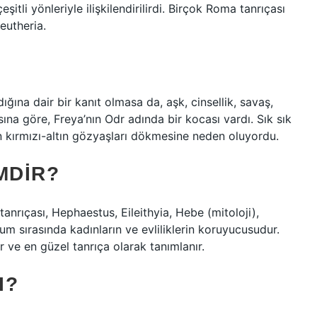
itli yönleriyle ilişkilendirilirdi. Birçok Roma tanrıçası
eutheria.
ğına dair bir kanıt olmasa da, aşk, cinsellik, savaş,
sına göre, Freya’nın Odr adında bir kocası vardı. Sık sık
n kırmızı-altın gözyaşları dökmesine neden oluyordu.
MDIR?
n tanrıçası, Hephaestus, Eileithyia, Hebe (mitoloji),
m sırasında kadınların ve evliliklerin koruyucusudur.
r ve en güzel tanrıça olarak tanımlanır.
I?