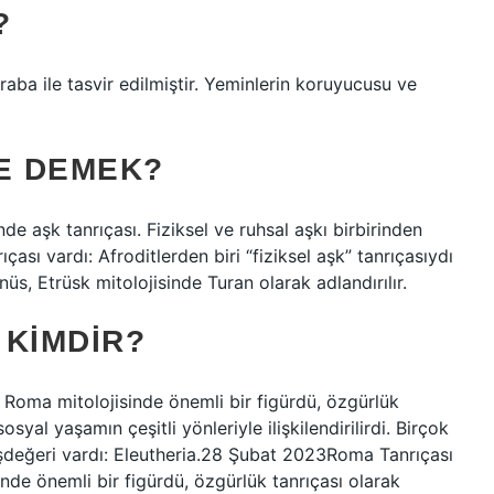
?
raba ile tasvir edilmiştir. Yeminlerin koruyucusu ve
NE DEMEK?
e aşk tanrıçası. Fiziksel ve ruhsal aşkı birbirinden
ıçası vardı: Afroditlerden biri “fiziksel aşk” tanrıçasıydı
nüs, Etrüsk mitolojisinde Turan olarak adlandırılır.
 KIMDIR?
s, Roma mitolojisinde önemli bir figürdü, özgürlük
osyal yaşamın çeşitli yönleriyle ilişkilendirilirdi. Birçok
eşdeğeri vardı: Eleutheria.28 Şubat 2023Roma Tanrıçası
sinde önemli bir figürdü, özgürlük tanrıçası olarak