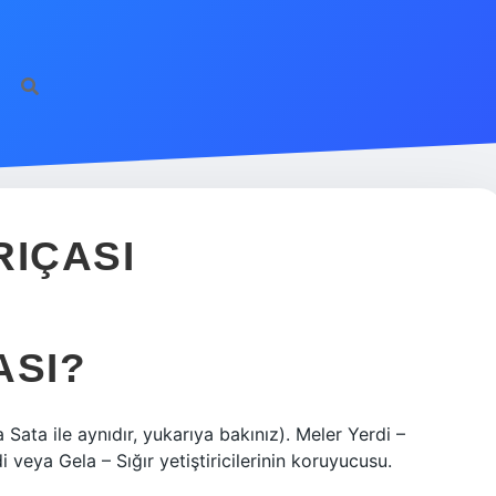
RIÇASI
ASI?
ata ile aynıdır, yukarıya bakınız). Meler Yerdi –
rdi veya Gela – Sığır yetiştiricilerinin koruyucusu.