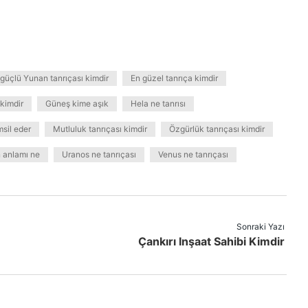
güçlü Yunan tanrıçası kimdir
En güzel tanrıça kimdir
 kimdir
Güneş kime aşık
Hela ne tanrısı
msil eder
Mutluluk tanrıçası kimdir
Özgürlük tanrıçası kimdir
 anlamı ne
Uranos ne tanrıçası
Venus ne tanrıçası
Sonraki Yazı
Çankırı Inşaat Sahibi Kimdir