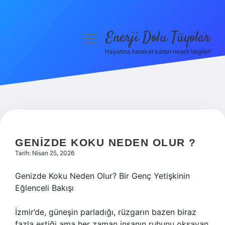
Enerji Dolu Tüyolar
menüyü
aç
Hayatına hareket katan neşeli bilgiler!
Anasayfa
Gizlilik Politikası
Yasal Uyarı
Hakkımızda
GENIZDE KOKU NEDEN OLUR ?
Tarih: Nisan 25, 2026
Genizde Koku Neden Olur? Bir Genç Yetişkinin
Eğlenceli Bakışı
İzmir’de, güneşin parladığı, rüzgarın bazen biraz
fazla estiği ama her zaman insanın ruhunu okşayan