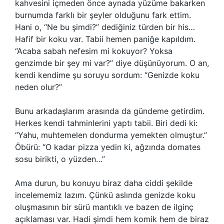
kahvesini içmeden önce aynada yüzüme bakarken
burnumda farklı bir şeyler olduğunu fark ettim.
Hani o, “Ne bu şimdi?” dediğiniz türden bir his…
Hafif bir koku var. Tabii hemen paniğe kapıldım.
“Acaba sabah nefesim mi kokuyor? Yoksa
genzimde bir şey mi var?” diye düşünüyorum. O an,
kendi kendime şu soruyu sordum: “Genizde koku
neden olur?”
Bunu arkadaşlarım arasında da gündeme getirdim.
Herkes kendi tahminlerini yaptı tabii. Biri dedi ki:
“Yahu, muhtemelen dondurma yemekten olmuştur.”
Öbürü: “O kadar pizza yedin ki, ağzında domates
sosu birikti, o yüzden…”
Ama durun, bu konuyu biraz daha ciddi şekilde
incelememiz lazım. Çünkü aslında genizde koku
oluşmasının bir sürü mantıklı ve bazen de ilginç
açıklaması var. Hadi şimdi hem komik hem de biraz