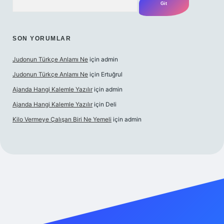
SON YORUMLAR
Judonun Türkçe Anlamı Ne
için
admin
Judonun Türkçe Anlamı Ne
için
Ertuğrul
Ajanda Hangi Kalemle Yazılır
için
admin
Ajanda Hangi Kalemle Yazılır
için
Deli
Kilo Vermeye Çalışan Biri Ne Yemeli
için
admin
ndoperabet giriş
elexbett.net
tulipbetgiris.org