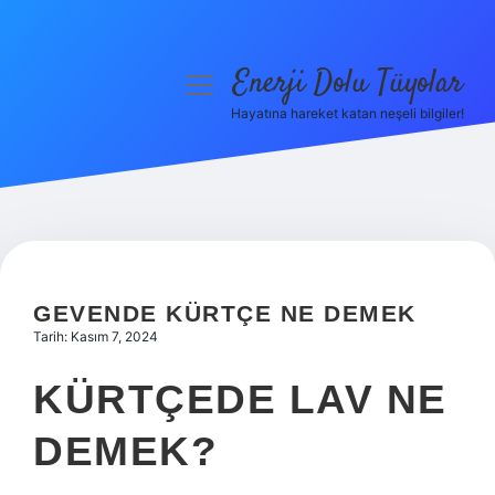
Enerji Dolu Tüyolar
menüyü
aç
Hayatına hareket katan neşeli bilgiler!
Anasayfa
Gizlilik Politikası
Yasal Uyarı
Hakkımızda
GEVENDE KÜRTÇE NE DEMEK
Tarih: Kasım 7, 2024
KÜRTÇEDE LAV NE
DEMEK?