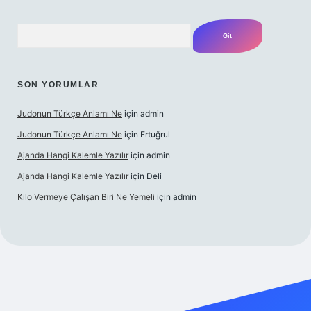
Arama
SON YORUMLAR
Judonun Türkçe Anlamı Ne
için
admin
Judonun Türkçe Anlamı Ne
için
Ertuğrul
Ajanda Hangi Kalemle Yazılır
için
admin
Ajanda Hangi Kalemle Yazılır
için
Deli
Kilo Vermeye Çalışan Biri Ne Yemeli
için
admin
andoperabet giriş
elexbett.net
tulipbetgiris.org