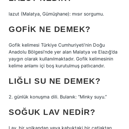
lazut (Malatya, Gümüşhane): mısır sorgumu.
GOFIK NE DEMEK?
Gofik kelimesi Türkiye Cumhuriyeti’nin Doğu
Anadolu Bölgesi’nde yer alan Malatya ve Elazığ’da
yaygın olarak kullanılmaktadır. Gofik kelimesinin
kelime anlamı içi boş kurutulmuş patlıcandır.
LIĞLI SU NE DEMEK?
2. günlük konuşma dili. Bulanık: “Minky suyu.”
SOĞUK LAV NEDIR?
Lav, bir volkandan veya kabuktaki bir çatlaktan,