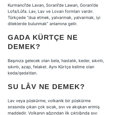
Kurmancî’de Lavan, Soranî’de Lawan, Gorani’de
Lofa/Lûfa. Lav, Lav ve Lovan formları vardır.
Türkçede “dua etmek, yalvarmak, yalvarmak, iyi
dileklerde bulunmak” anlamına gelir.
GADA KÜRTÇE NE
DEMEK?
Başınıza gelecek olan bela, hastalık, keder, sıkıntı,
sıkıntı, azap, felaket. Aynı Kürtçe kelime olan
ḳeda/qeda’dan.
SU LÂV NE DEMEK?
Lav veya püskürme, volkanik bir püskürme
sırasında çıkan çok sıcak, sıvı ve akışkan erimiş
maddedir. Volkanın ağzından ilk çıktığında sıvı