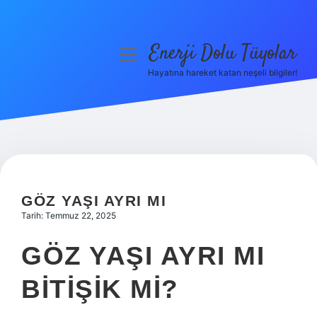
Enerji Dolu Tüyolar
menüyü
aç
Hayatına hareket katan neşeli bilgiler!
Anasayfa
Gizlilik Politikası
Yasal Uyarı
Hakkımızda
GÖZ YAŞI AYRI MI
Tarih: Temmuz 22, 2025
GÖZ YAŞI AYRI MI
BITIŞIK MI?