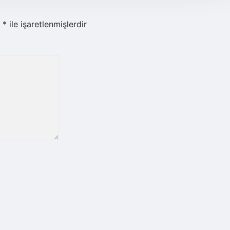
r
*
ile işaretlenmişlerdir