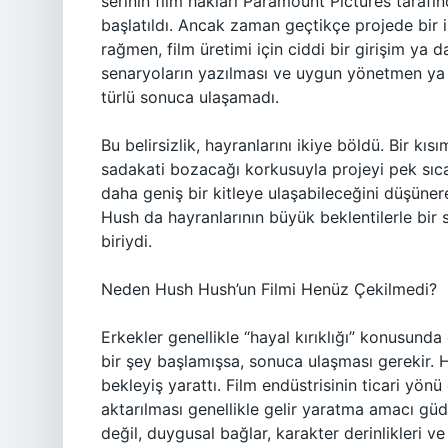
serinin film hakları Paramount Pictures tarafın
başlatıldı. Ancak zaman geçtikçe projede bir i
rağmen, film üretimi için ciddi bir girişim y
senaryoların yazılması ve uygun yönetmen ya
türlü sonuca ulaşamadı.
Bu belirsizlik, hayranlarını ikiye böldü. Bir kı
sadakati bozacağı korkusuyla projeyi pek sıcak
daha geniş bir kitleye ulaşabileceğini düşüner
Hush da hayranlarının büyük beklentilerle bir
biriydi.
Neden Hush Hush’un Filmi Henüz Çekilmedi?
Erkekler genellikle “hayal kırıklığı” konusunda 
bir şey başlamışsa, sonuca ulaşması gerekir. 
bekleyiş yarattı. Film endüstrisinin ticari yön
aktarılması genellikle gelir yaratma amacı güd
değil, duygusal bağlar, karakter derinlikleri 