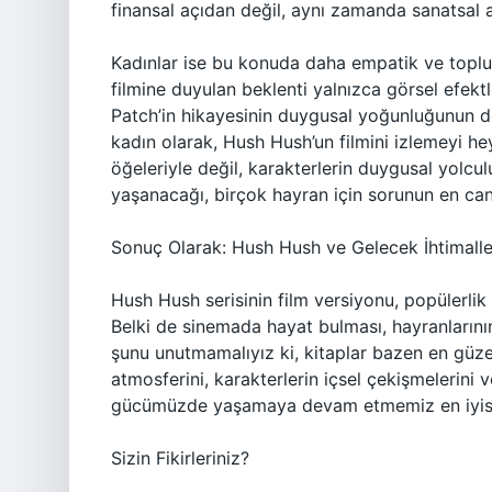
finansal açıdan değil, aynı zamanda sanatsal a
Kadınlar ise bu konuda daha empatik ve toplulu
filmine duyulan beklenti yalnızca görsel efektl
Patch’in hikayesinin duygusal yoğunluğunun doğ
kadın olarak, Hush Hush’un filmini izlemeyi h
öğeleriyle değil, karakterlerin duygusal yolcu
yaşanacağı, birçok hayran için sorunun en can 
Sonuç Olarak: Hush Hush ve Gelecek İhtimalle
Hush Hush serisinin film versiyonu, popülerlik
Belki de sinemada hayat bulması, hayranlarının
şunu unutmamalıyız ki, kitaplar bazen en güzel 
atmosferini, karakterlerin içsel çekişmelerini 
gücümüzde yaşamaya devam etmemiz en iyisi
Sizin Fikirleriniz?