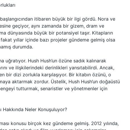
rlukları
 başlangıcından itibaren büyük bir ilgi gördü. Nora ve
 ötesine geçiyor, aynı zamanda bir gizem, dram ve
ma dünyasında büyük bir potansiyel taşır. Kitapların
fakat yıllar içinde bazı projeler gündeme gelmiş olsa
kmamış durumda.
ına uğratıyor. Hush Hush’un özüne sadık kalınarak
ını ve ilişkilerindeki derinlikleri yansıtabilirdi. Ancak,
 bir dizi zorlukla karşılaşıyor. Bir kitabın özünü, o
nemaya aktarmak zordur. Üstelik, Hush Hush’un doğaüstü
ngeyi tutturmak, senaristler ve yönetmenler için
ı Hakkında Neler Konuşuluyor?
ası konusu birçok kez gündeme gelmiş. 2012 yılında,