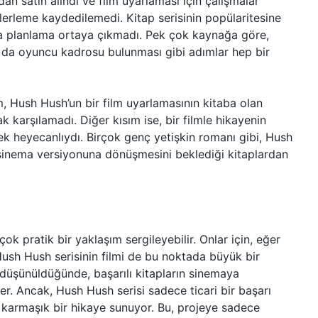
dan satın alındı ve film uyarlaması için çalışmalar
lerleme kaydedilemedi. Kitap serisinin popülaritesine
a da planlama ortaya çıkmadı. Pek çok kaynağa göre,
 da oyuncu kadrosu bulunması gibi adımlar hep bir
sım, Hush Hush’un bir film uyarlamasının kitaba olan
 karşılamadı. Diğer kısım ise, bir filmle hikayenin
ek heyecanlıydı. Birçok genç yetişkin romanı gibi, Hush
 sinema versiyonuna dönüşmesini beklediği kitaplardan
çok pratik bir yaklaşım sergileyebilir. Onlar için, eğer
Hush Hush serisinin filmi de bu noktada büyük bir
ü düşünüldüğünde, başarılı kitapların sinemaya
er. Ancak, Hush Hush serisi sadece ticari bir başarı
ve karmaşık bir hikaye sunuyor. Bu, projeye sadece