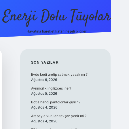
Enerji Dolu Tüyolar
Hayatına hareket katan neşeli bilgiler!
grandoperabet giriş
elexbett.net
tulipbetgiris.org
SIDEBAR
SON YAZILAR
Evde kedi uretip satmak yasak mı ?
Ağustos 6, 2026
Ayrımcılık ingilizcesi ne ?
Ağustos 5, 2026
Botla hangi pantolonlar giyilir ?
Ağustos 4, 2026
Arabayla vurulan tavşan yenir mi ?
Ağustos 4, 2026