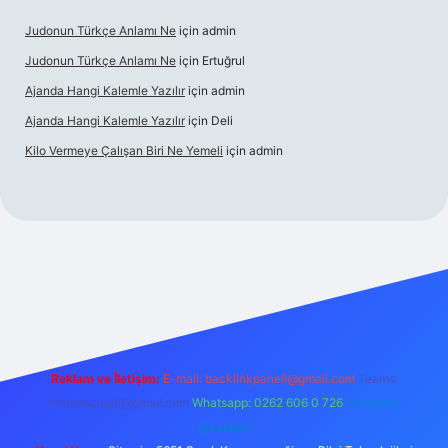
Judonun Türkçe Anlamı Ne
için
admin
Judonun Türkçe Anlamı Ne
için
Ertuğrul
Ajanda Hangi Kalemle Yazılır
için
admin
Ajanda Hangi Kalemle Yazılır
için
Deli
Kilo Vermeye Çalışan Biri Ne Yemeli
için
admin
doperabet giriş
elexbett.net
tulipbetgiris.org
Reklam ve İletişim:
E-mail:
backlinkpaneli@gmail.com
Teams:
forumhizmeti@gmail.com
Whatsapp: 0262 606 0 726
Telegram:
@karabul