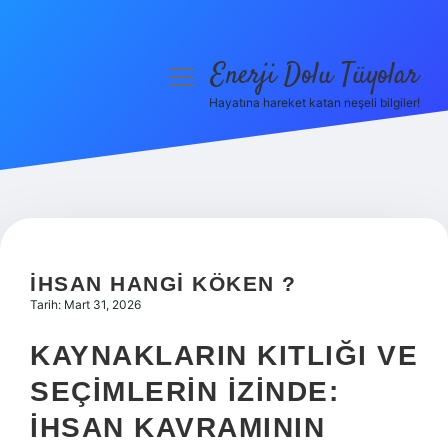
Enerji Dolu Tüyolar
menüyü
aç
Hayatına hareket katan neşeli bilgiler!
Anasayfa
Gizlilik Politikası
Yasal Uyarı
Hakkımızda
İHSAN HANGI KÖKEN ?
Tarih: Mart 31, 2026
KAYNAKLARIN KITLIĞI VE
SEÇIMLERIN İZINDE:
İHSAN KAVRAMININ