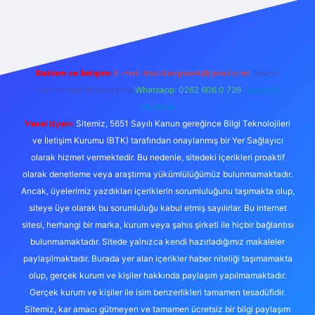
perabet giriş
elexbett.net
tulipbetgiris.org
Reklam ve İletişim:
E-mail:
backlinkpaneli@gmail.com
Teams:
forumhizmeti@gmail.com
Whatsapp: 0262 606 0 726
Telegram:
@karabul
Yasal Uyarı:
Sitemiz, 5651 Sayılı Kanun gereğince Bilgi Teknolojileri
ve İletişim Kurumu (BTK) tarafından onaylanmış bir Yer Sağlayıcı
olarak hizmet vermektedir. Bu nedenle, sitedeki içerikleri proaktif
olarak denetleme veya araştırma yükümlülüğümüz bulunmamaktadır.
Ancak, üyelerimiz yazdıkları içeriklerin sorumluluğunu taşımakta olup,
siteye üye olarak bu sorumluluğu kabul etmiş sayılırlar. Bu internet
sitesi, herhangi bir marka, kurum veya şahıs şirketi ile hiçbir bağlantısı
bulunmamaktadır. Sitede yalnızca kendi hazırladığımız makaleler
paylaşılmaktadır. Burada yer alan içerikler haber niteliği taşımamakta
olup, gerçek kurum ve kişiler hakkında paylaşım yapılmamaktadır.
Gerçek kurum ve kişiler ile isim benzerlikleri tamamen tesadüfidir.
Sitemiz, kar amacı gütmeyen ve tamamen ücretsiz bir bilgi paylaşım