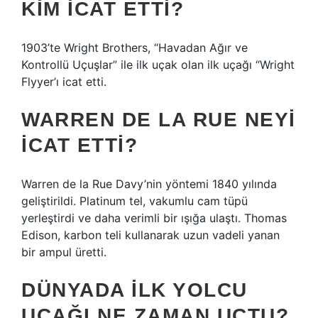
KIM ICAT ETTI?
1903’te Wright Brothers, “Havadan Ağır ve
Kontrollü Uçuşlar” ile ilk uçak olan ilk uçağı “Wright
Flyyer’ı icat etti.
WARREN DE LA RUE NEYI
ICAT ETTI?
Warren de la Rue Davy’nin yöntemi 1840 yılında
geliştirildi. Platinum tel, vakumlu cam tüpü
yerleştirdi ve daha verimli bir ışığa ulaştı. Thomas
Edison, karbon teli kullanarak uzun vadeli yanan
bir ampul üretti.
DÜNYADA ILK YOLCU
UÇAĞI NE ZAMAN UÇTU?