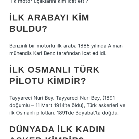
“İlk motor uçaklarını kim icat etti?
İLK ARABAYI KIM
BULDU?
Benzinli bir motorlu ilk araba 1885 yılında Alman
mühendis Karl Benz tarafından icat edildi.
İLK OSMANLI TÜRK
PILOTU KIMDIR?
Tayyareci Nuri Bey. Tayyareci Nuri Bey, (1891
doğumlu – 11 Mart 1914’te öldü), Türk askerleri ve
ilk Osmanlı pilotları. 1891’de Boyabat’ta doğdu.
DÜNYADA ILK KADIN