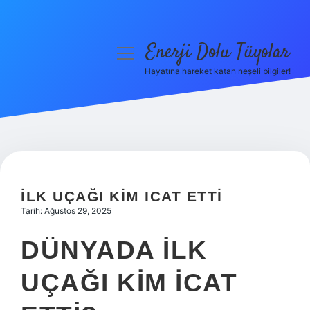
Enerji Dolu Tüyolar
menüyü
aç
Hayatına hareket katan neşeli bilgiler!
Anasayfa
Gizlilik Politikası
Yasal Uyarı
Hakkımızda
İLK UÇAĞI KIM ICAT ETTI
Tarih: Ağustos 29, 2025
DÜNYADA ILK
UÇAĞI KIM ICAT