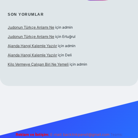
SON YORUMLAR
Judonun Türkçe Anlamı Ne
için
admin
Judonun Türkçe Anlamı Ne
için
Ertuğrul
Ajanda Hangi Kalemle Yazılır
için
admin
Ajanda Hangi Kalemle Yazılır
için
Deli
Kilo Vermeye Çalışan Biri Ne Yemeli
için
admin
doperabet giriş
elexbett.net
tulipbetgiris.org
Reklam ve İletişim:
E-mail:
backlinkpaneli@gmail.com
Teams: