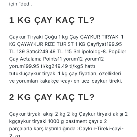
için “dedi.
1 KG ÇAY KAÇ TL?
Çaykur Tiryaki Çoğu 1 kg Çay ÇAYKUR TIRYAKI 1
KG ÇAYAYKUR RIZE TURIST 1 KG Çayfiyat199.95
TL 139 Satıci249.49 TL 115 Sellipololog-8. Popüler
Çay Actalama Points11 yorum12 yorum12
yorum199.95 tl/kg249.49 tl/kg5 hattı
tutukluçaykur tiryaki 1 kg çay fiyatları, özellikleri
ve yorumları kakakçe ›cay› en-ucz-caykur-tireki.
2 KG ÇAY KAÇ TL?
Çaykur tiryaki akışı 2 kg 2 kg Çaykur tiryaki akışı 2
kgçaykur tiryaki 1000 g pastment çayı x 2
parçalarla karşılaştırıldığında ›Caykur-Tireki-cayi-
2-kg.