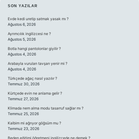
SIDEBAR
SON YAZILAR
Evde kedi uretip satmak yasak mı ?
Ağustos 6, 2026
Ayrımcılık ingilizcesi ne ?
Ağustos 5, 2026
Botla hangi pantolonlar giyilir ?
Ağustos 4, 2026
Arabayla vurulan tavşan yenir mi ?
Ağustos 4, 2026
Türkçede ağaç nasıl yazılır ?
Temmuz 30, 2026
Kürtçede evin ne anlama gelir ?
Temmuz 27, 2026
Klimada nem alma modu tasarruf sağlar mı ?
Temmuz 25, 2026
Kalbim mi ağrıyor göğsüm mu ?
Temmuz 23, 2026
Beden eğitimi öğretmeni ingilizcede ne demek ?