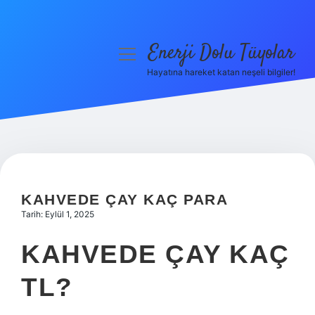
Enerji Dolu Tüyolar
menüyü
aç
Hayatına hareket katan neşeli bilgiler!
Anasayfa
Gizlilik Politikası
Yasal Uyarı
Hakkımızda
KAHVEDE ÇAY KAÇ PARA
Tarih: Eylül 1, 2025
KAHVEDE ÇAY KAÇ
TL?