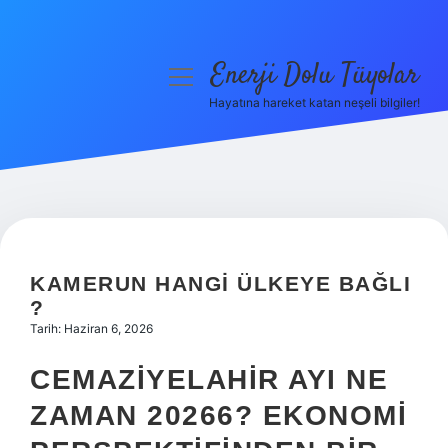
Enerji Dolu Tüyolar
menüyü
aç
Hayatına hareket katan neşeli bilgiler!
Anasayfa
Gizlilik Politikası
Yasal Uyarı
Hakkımızda
KAMERUN HANGI ÜLKEYE BAĞLI
?
Tarih: Haziran 6, 2026
CEMAZIYELAHIR AYI NE
ZAMAN 20266? EKONOMI