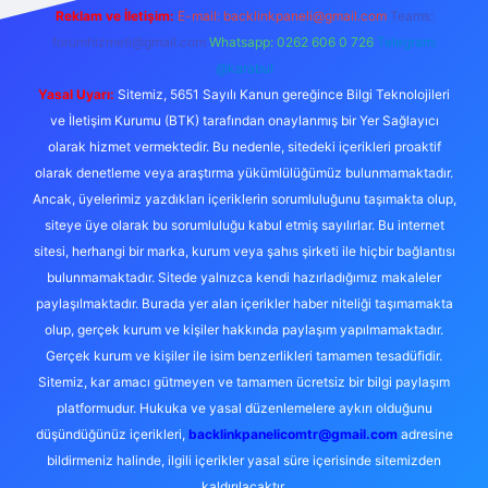
Reklam ve İletişim:
E-mail:
backlinkpaneli@gmail.com
Teams:
forumhizmeti@gmail.com
Whatsapp: 0262 606 0 726
Telegram:
@karabul
Yasal Uyarı:
Sitemiz, 5651 Sayılı Kanun gereğince Bilgi Teknolojileri
ve İletişim Kurumu (BTK) tarafından onaylanmış bir Yer Sağlayıcı
olarak hizmet vermektedir. Bu nedenle, sitedeki içerikleri proaktif
olarak denetleme veya araştırma yükümlülüğümüz bulunmamaktadır.
Ancak, üyelerimiz yazdıkları içeriklerin sorumluluğunu taşımakta olup,
siteye üye olarak bu sorumluluğu kabul etmiş sayılırlar. Bu internet
sitesi, herhangi bir marka, kurum veya şahıs şirketi ile hiçbir bağlantısı
bulunmamaktadır. Sitede yalnızca kendi hazırladığımız makaleler
paylaşılmaktadır. Burada yer alan içerikler haber niteliği taşımamakta
olup, gerçek kurum ve kişiler hakkında paylaşım yapılmamaktadır.
Gerçek kurum ve kişiler ile isim benzerlikleri tamamen tesadüfidir.
Sitemiz, kar amacı gütmeyen ve tamamen ücretsiz bir bilgi paylaşım
platformudur. Hukuka ve yasal düzenlemelere aykırı olduğunu
düşündüğünüz içerikleri,
backlinkpanelicomtr@gmail.com
adresine
bildirmeniz halinde, ilgili içerikler yasal süre içerisinde sitemizden
kaldırılacaktır.