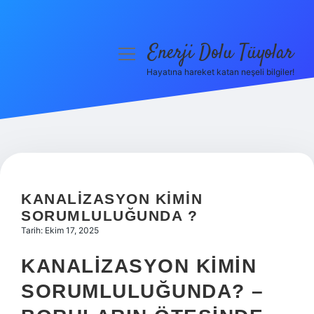
Enerji Dolu Tüyolar
menüyü
aç
Hayatına hareket katan neşeli bilgiler!
Anasayfa
Gizlilik Politikası
Yasal Uyarı
Hakkımızda
KANALIZASYON KIMIN
SORUMLULUĞUNDA ?
Tarih: Ekim 17, 2025
KANALIZASYON KIMIN
SORUMLULUĞUNDA? –