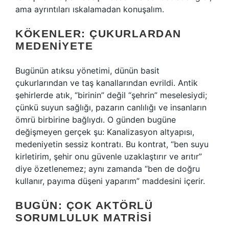
ama ayrıntıları ıskalamadan konuşalım.
KÖKENLER: ÇUKURLARDAN
MEDENIYETE
Bugünün atıksu yönetimi, dünün basit
çukurlarından ve taş kanallarından evrildi. Antik
şehirlerde atık, “birinin” değil “şehrin” meselesiydi;
çünkü suyun sağlığı, pazarın canlılığı ve insanların
ömrü birbirine bağlıydı. O günden bugüne
değişmeyen gerçek şu: Kanalizasyon altyapısı,
medeniyetin sessiz kontratı. Bu kontrat, “ben suyu
kirletirim, şehir onu güvenle uzaklaştırır ve arıtır”
diye özetlenemez; aynı zamanda “ben de doğru
kullanır, payıma düşeni yaparım” maddesini içerir.
BUGÜN: ÇOK AKTÖRLÜ
SORUMLULUK MATRISI