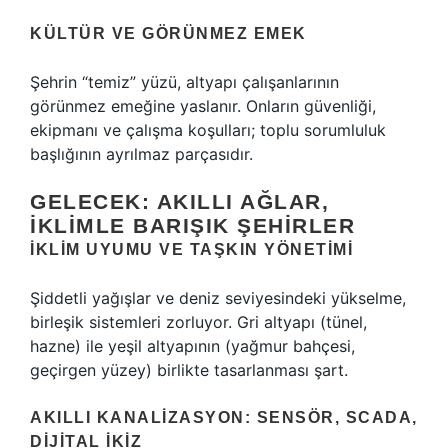
KÜLTÜR VE GÖRÜNMEZ EMEK
Şehrin “temiz” yüzü, altyapı çalışanlarının
görünmez emeğine yaslanır. Onların güvenliği,
ekipmanı ve çalışma koşulları; toplu sorumluluk
başlığının ayrılmaz parçasıdır.
GELECEK: AKILLI AĞLAR,
İKLIMLE BARIŞIK ŞEHIRLER
İKLIM UYUMU VE TAŞKIN YÖNETIMI
Şiddetli yağışlar ve deniz seviyesindeki yükselme,
birleşik sistemleri zorluyor. Gri altyapı (tünel,
hazne) ile yeşil altyapının (yağmur bahçesi,
geçirgen yüzey) birlikte tasarlanması şart.
AKILLI KANALIZASYON: SENSÖR, SCADA,
DIJITAL İKIZ