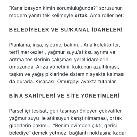
“Kanalizasyon kimin sorumluluğunda?” sorusunun
modern yanıtı tek kelimeyle
ortak
. Ama roller net:
BELEDIYELER VE SU/KANAL İDARELERI
Planlama, inşa, işletme, bakım… Ana kolektörler,
terfi merkezleri, yağmur suyu/atıksu ayrımı ve
arıtma tesislerinin çalışması yerel idarelerin
omuzunda. Arıza yönetimi, kokunun azaltılması,
taşkın ve yağış piklerinde sistemin ayakta kalması
da burada. Kısacası: Omurgayı ayakta tutanlar.
BINA SAHIPLERI VE SITE YÖNETIMLERI
Parsel içi tesisat, geri taşmayı önleyen çekvalfler,
yağmur suyu ile atıksuyun karıştırılmaması, ortak
giderlerin bakımı… “Benim evimden çıktı, gerisi
belediye” demek yetmez; bağlantı noktasına kadar