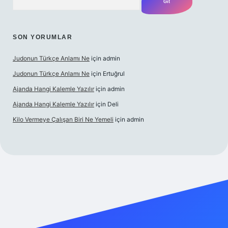
SON YORUMLAR
Judonun Türkçe Anlamı Ne
için
admin
Judonun Türkçe Anlamı Ne
için
Ertuğrul
Ajanda Hangi Kalemle Yazılır
için
admin
Ajanda Hangi Kalemle Yazılır
için
Deli
Kilo Vermeye Çalışan Biri Ne Yemeli
için
admin
doperabet giriş
elexbett.net
tulipbetgiris.org