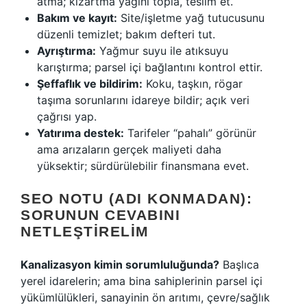
atma; kızartma yağını topla, teslim et.
Bakım ve kayıt:
Site/işletme yağ tutucusunu
düzenli temizlet; bakım defteri tut.
Ayrıştırma:
Yağmur suyu ile atıksuyu
karıştırma; parsel içi bağlantını kontrol ettir.
Şeffaflık ve bildirim:
Koku, taşkın, rögar
taşıma sorunlarını idareye bildir; açık veri
çağrısı yap.
Yatırıma destek:
Tarifeler “pahalı” görünür
ama arızaların gerçek maliyeti daha
yüksektir; sürdürülebilir finansmana evet.
SEO NOTU (ADI KONMADAN):
SORUNUN CEVABINI
NETLEŞTIRELIM
Kanalizasyon kimin sorumluluğunda?
Başlıca
yerel idarelerin; ama bina sahiplerinin parsel içi
yükümlülükleri, sanayinin ön arıtımı, çevre/sağlık