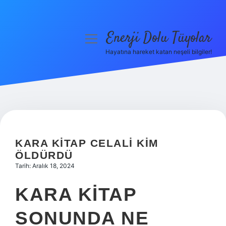
Enerji Dolu Tüyolar
menüyü
aç
Hayatına hareket katan neşeli bilgiler!
Anasayfa
Gizlilik Politikası
Yasal Uyarı
Hakkımızda
KARA KITAP CELALI KIM
ÖLDÜRDÜ
Tarih: Aralık 18, 2024
KARA KITAP
SONUNDA NE