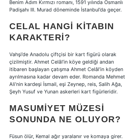
Benim Adım Kırmızı romanı, 1591 yılında Osmanlı
Padişahı III. Murad döneminde İstanbul’da geçer.
CELAL HANGI KITABIN
KARAKTERI?
Vahşi’de Anadolu çiftçisi bir kart figürü olarak
çizilmiştir. Ahmet Celâl’in köye geldiği andan
itibaren başlayan çatışma Ahmet Celâl’in köyden
ayrılmasına kadar devam eder. Romanda Mehmet
Ali’nin kardeşi İsmail, eşi Zeynep, reis, Salih Ağa,
Şeyh Yusuf ve Yunan askerleri kart figürleridir.
MASUMIYET MÜZESI
SONUNDA NE OLUYOR?
Füsun ölür, Kemal ağır yaralanır ve komaya girer.