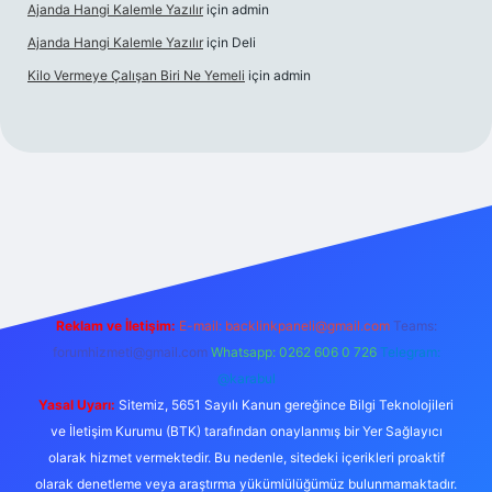
Ajanda Hangi Kalemle Yazılır
için
admin
Ajanda Hangi Kalemle Yazılır
için
Deli
Kilo Vermeye Çalışan Biri Ne Yemeli
için
admin
erabet giriş
elexbett.net
tulipbetgiris.org
Reklam ve İletişim:
E-mail:
backlinkpaneli@gmail.com
Teams:
forumhizmeti@gmail.com
Whatsapp: 0262 606 0 726
Telegram:
@karabul
Yasal Uyarı:
Sitemiz, 5651 Sayılı Kanun gereğince Bilgi Teknolojileri
ve İletişim Kurumu (BTK) tarafından onaylanmış bir Yer Sağlayıcı
olarak hizmet vermektedir. Bu nedenle, sitedeki içerikleri proaktif
olarak denetleme veya araştırma yükümlülüğümüz bulunmamaktadır.