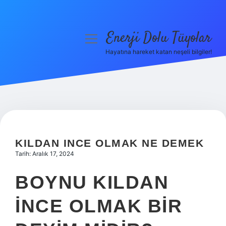
Enerji Dolu Tüyolar
menüyü
aç
Hayatına hareket katan neşeli bilgiler!
Anasayfa
Gizlilik Politikası
Yasal Uyarı
Hakkımızda
KILDAN INCE OLMAK NE DEMEK
Tarih: Aralık 17, 2024
BOYNU KILDAN
INCE OLMAK BIR